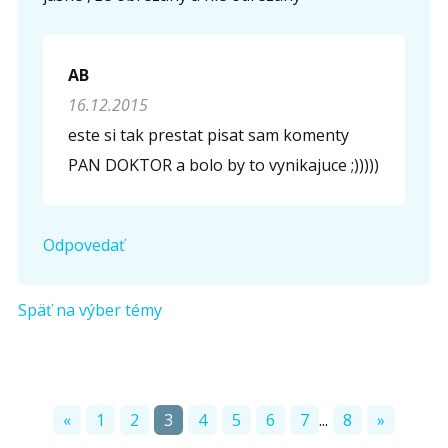
AB
16.12.2015
este si tak prestat pisat sam komenty
PAN DOKTOR a bolo by to vynikajuce ;)))))
Odpovedať
Späť na výber témy
«
1
2
3
4
5
6
7
...
8
»