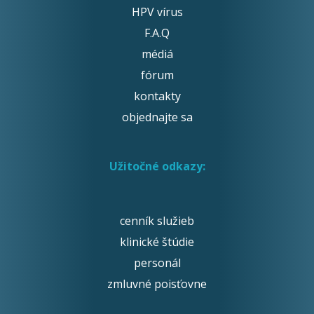
HPV vírus
F.A.Q
médiá
fórum
kontakty
objednajte sa
Užitočné odkazy:
cenník služieb
klinické štúdie
personál
zmluvné poisťovne