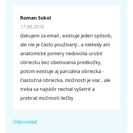
Roman Sokol
17.06.2016
ďakujem za email , existuje jeden spôsob,
ale nie je často používaný , a niekedy ani
anatomické pomery nedovolia urobiť
obriezku bez obetovania predkožky,
potom existuje aj parciálna obriezka -
čiastočná obriezka...možností je viac , ale
treba sa najskôr nechať vyšetriť a
prebrať možnosti liečby
Odpovedať