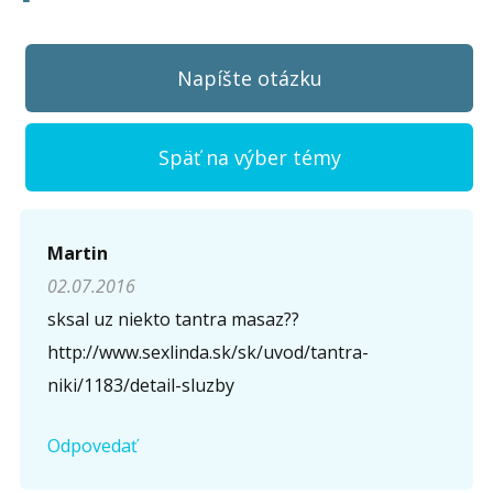
Napíšte otázku
Späť na výber témy
Napíšte otázku
Martin
02.07.2016
Meno (
*
)
sksal uz niekto tantra masaz??
http://www.sexlinda.sk/sk/uvod/tantra-
niki/1183/detail-sluzby
Komentár (
*
)
Odpovedať