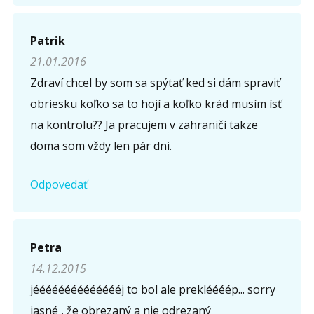
Patrik
21.01.2016
Zdraví chcel by som sa spýtať ked si dám spraviť
obriesku koľko sa to hojí a koľko krád musím ísť
na kontrolu?? Ja pracujem v zahraničí takze
doma som vždy len pár dni.
Odpovedať
Petra
14.12.2015
jééééééééééééééj to bol ale prekléééép... sorry
jasné , že obrezaný a nie odrezaný