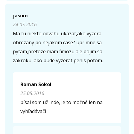
jasom
24.05.2016
Ma tu niekto odvahu ukazat,ako vyzera
obrezany po nejakom case? uprimne sa
pytam,pretoze mam fimozu,ale bojim sa
zakroku ,ako bude vyzerat penis potom.
Roman Sokol
25.05.2016
písal som už inde, je to možné len na
vyhľadávači