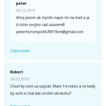
peter
05.12.2019
Ahoj jasom ak myslis napis mi na mail a ja
ti toho svojho rad ukazem!!!
peterhorompoli678919cm@gmail.com
Odpovedať
Robert
30.03.2016
Chcel by som sa opytat. Mam 14 rokov a ze kedy
by som si mal dat urobit obriezku?