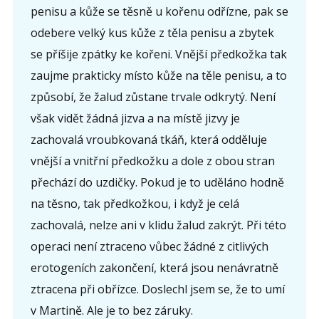
penisu a kůže se těsně u kořenu odřízne, pak se
odebere velký kus kůže z těla penisu a zbytek
se příšije zpátky ke kořeni. Vnější předkožka tak
zaujme prakticky místo kůže na těle penisu, a to
způsobí, že žalud zůstane trvale odkrytý. Není
však vidět žádná jizva a na místě jizvy je
zachovalá vroubkovaná tkáň, která odděluje
vnější a vnitřní předkožku a dole z obou stran
přechází do uzdičky. Pokud je to uděláno hodně
na těsno, tak předkožkou, i když je celá
zachovalá, nelze ani v klidu žalud zakrýt. Při této
operaci není ztraceno vůbec žádné z citlivých
erotogeních zakončení, která jsou nenávratně
ztracena při obřízce. Doslechl jsem se, že to umí
v Martině. Ale je to bez záruky.