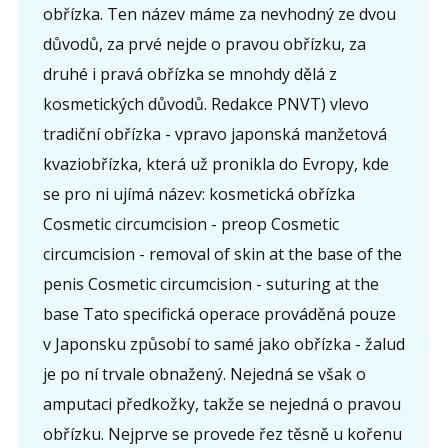
obřízka. Ten název máme za nevhodný ze dvou
důvodů, za prvé nejde o pravou obřízku, za
druhé i pravá obřízka se mnohdy dělá z
kosmetických důvodů. Redakce PNVT) vlevo
tradiční obřízka - vpravo japonská manžetová
kvaziobřízka, která už pronikla do Evropy, kde
se pro ni ujímá název: kosmetická obřízka
Cosmetic circumcision - preop Cosmetic
circumcision - removal of skin at the base of the
penis Cosmetic circumcision - suturing at the
base Tato specifická operace prováděná pouze
v Japonsku způsobí to samé jako obřízka - žalud
je po ní trvale obnažený. Nejedná se však o
amputaci předkožky, takže se nejedná o pravou
obřízku. Nejprve se provede řez těsně u kořenu