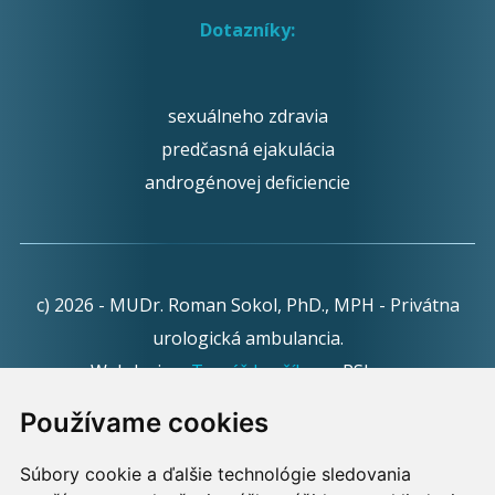
Dotazníky:
sexuálneho zdravia
predčasná ejakulácia
androgénovej deficiencie
c) 2026 - MUDr. Roman Sokol, PhD., MPH - Privátna
urologická ambulancia.
Webdesign:
Tomáš Levčík
pre RSbros.
Používame cookies
Informačná povinnosť -
Ochrana osobných údajov v
podmienkach prevádzkovateľa.
Súbory cookie a ďalšie technológie sledovania