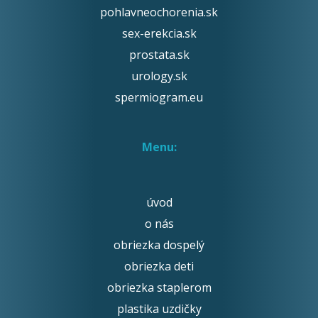
pohlavneochorenia.sk
sex-erekcia.sk
prostata.sk
urology.sk
spermiogram.eu
Menu:
úvod
o nás
obriezka dospelý
obriezka deti
obriezka staplerom
plastika uzdičky