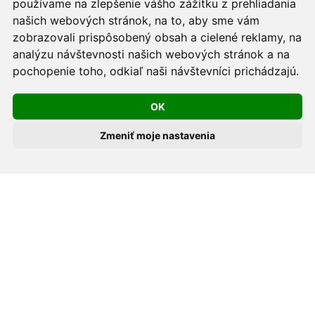
používame na zlepšenie vášho zážitku z prehliadania
Používame cookies -
nastavenie cookies.
našich webových stránok, na to, aby sme vám
zobrazovali prispôsobený obsah a cielené reklamy, na
Skopírovaním textu alebo časti textu z akejkoľvek
analýzu návštevnosti našich webových stránok a na
pochopenie toho, odkiaľ naši návštevníci prichádzajú.
stránky tohto webu a jeho umiestnením na iný web
porušíte práva MUDr. Romana Sokola, PhD., MPH, ako
OK
aj práva ďalších osôb zúčastnených na tvorbe obsahu
pre tento web.
Zmeniť moje nastavenia