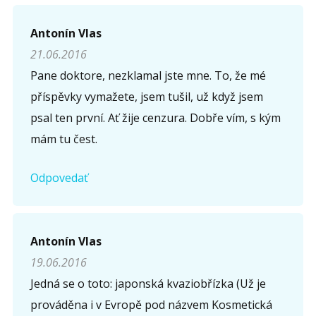
Opíšte prvé 4 písmená zo slova "
obriezka
" (
*
):
Antonín Vlas
21.06.2016
Pane doktore, nezklamal jste mne. To, že mé
příspěvky vymažete, jsem tušil, už když jsem
psal ten první. Ať žije cenzura. Dobře vím, s kým
mám tu čest.
Odpovedať
Antonín Vlas
19.06.2016
Jedná se o toto: japonská kvaziobřízka (Už je
prováděna i v Evropě pod názvem Kosmetická