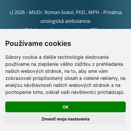
c) 2026 - MUDr. Roman Sokol, PhD., MPH - Privátna
urologická ambulancia.
Webdesign:
Tomáš Levčík
pre RSbros.
Používame cookies
Informačná povinnosť -
Ochrana osobných údajov v
podmienkach prevádzkovateľa.
Súbory cookie a ďalšie technológie sledovania
používame na zlepšenie vášho zážitku z prehliadania
Používame cookies -
nastavenie cookies.
našich webových stránok, na to, aby sme vám
zobrazovali prispôsobený obsah a cielené reklamy, na
Skopírovaním textu alebo časti textu z akejkoľvek
analýzu návštevnosti našich webových stránok a na
pochopenie toho, odkiaľ naši návštevníci prichádzajú.
stránky tohto webu a jeho umiestnením na iný web
porušíte práva MUDr. Romana Sokola, PhD., MPH, ako
OK
aj práva ďalších osôb zúčastnených na tvorbe obsahu
pre tento web.
Zmeniť moje nastavenia