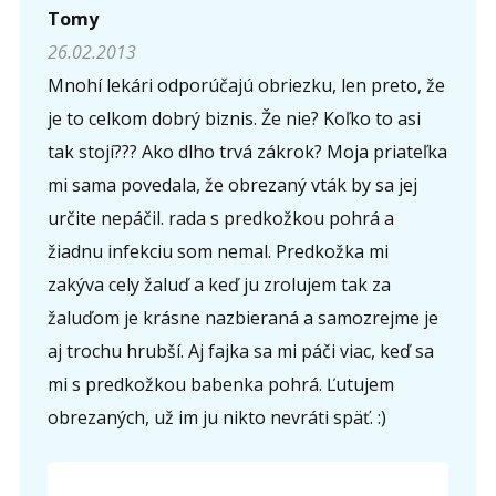
Tomy
26.02.2013
Mnohí lekári odporúčajú obriezku, len preto, že
je to celkom dobrý biznis. Že nie? Koľko to asi
tak stojí??? Ako dlho trvá zákrok? Moja priateľka
mi sama povedala, že obrezaný vták by sa jej
určite nepáčil. rada s predkožkou pohrá a
žiadnu infekciu som nemal. Predkožka mi
zakýva cely žaluď a keď ju zrolujem tak za
žaluďom je krásne nazbieraná a samozrejme je
aj trochu hrubší. Aj fajka sa mi páči viac, keď sa
mi s predkožkou babenka pohrá. Ľutujem
obrezaných, už im ju nikto nevráti späť. :)