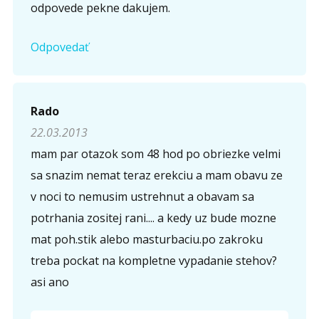
odpovede pekne dakujem.
Odpovedať
Rado
22.03.2013
mam par otazok som 48 hod po obriezke velmi
sa snazim nemat teraz erekciu a mam obavu ze
v noci to nemusim ustrehnut a obavam sa
potrhania zositej rani.... a kedy uz bude mozne
mat poh.stik alebo masturbaciu.po zakroku
treba pockat na kompletne vypadanie stehov?
asi ano