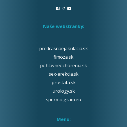
Naše webstránky:
predcasnaejakulacia.sk
fimoza.sk
pohlavneochorenia.sk
sex-erekcia.sk
prostata.sk
urology.sk
spermiogram.eu
Menu: