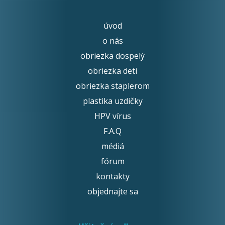
úvod
o nás
obriezka dospelý
obriezka deti
obriezka staplerom
plastika uzdičky
HPV vírus
F.A.Q
médiá
fórum
kontakty
objednajte sa