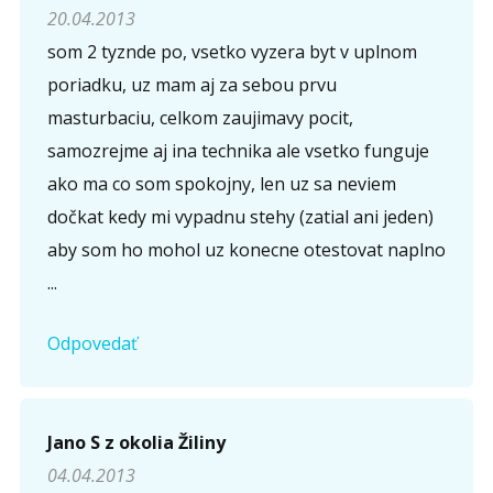
20.04.2013
Opíšte prvé 4 písmená zo slova "
obriezka
" (
*
):
som 2 tyznde po, vsetko vyzera byt v uplnom
poriadku, uz mam aj za sebou prvu
masturbaciu, celkom zaujimavy pocit,
samozrejme aj ina technika ale vsetko funguje
ako ma co som spokojny, len uz sa neviem
dočkat kedy mi vypadnu stehy (zatial ani jeden)
aby som ho mohol uz konecne otestovat naplno
...
Odpovedať
Jano S z okolia Žiliny
04.04.2013