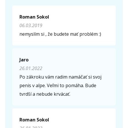
Roman Sokol
06.03.2019
nemyslím si , že budete mať problém :)
Jaro
26.01.2022
Po zákroku vám radim namáčať si svoj
penis v alpe. Veľmi to pomáha. Bude
tvrdší a nebude krvácať.
Roman Sokol