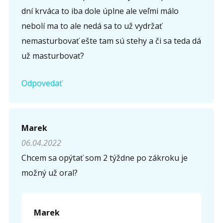
dní krváca to iba dole úplne ale veľmi málo
Opíšte prvé 4 písmená zo slova "
obriezka
" (
*
):
nebolí ma to ale nedá sa to už vydržať
nemasturbovať ešte tam sú stehy a či sa teda dá
už masturbovať?
Odpovedať
Marek
06.04.2022
Chcem sa opýtať som 2 týždne po zákroku je
možný už oral?
Marek