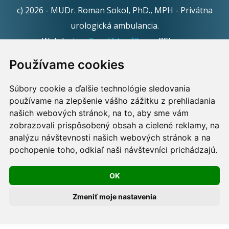
c) 2026 - MUDr. Roman Sokol, PhD., MPH - Privátna
urologická ambulancia.
Webdesign:
Tomáš Levčík
pre RSbros.
Používame cookies
Informačná povinnosť -
Ochrana osobných údajov v
podmienkach prevádzkovateľa.
Súbory cookie a ďalšie technológie sledovania
používame na zlepšenie vášho zážitku z prehliadania
Používame cookies -
nastavenie cookies.
našich webových stránok, na to, aby sme vám
zobrazovali prispôsobený obsah a cielené reklamy, na
Skopírovaním textu alebo časti textu z akejkoľvek
analýzu návštevnosti našich webových stránok a na
pochopenie toho, odkiaľ naši návštevníci prichádzajú.
stránky tohto webu a jeho umiestnením na iný web
porušíte práva MUDr. Romana Sokola, PhD., MPH, ako
OK
aj práva ďalších osôb zúčastnených na tvorbe obsahu
pre tento web.
Zmeniť moje nastavenia