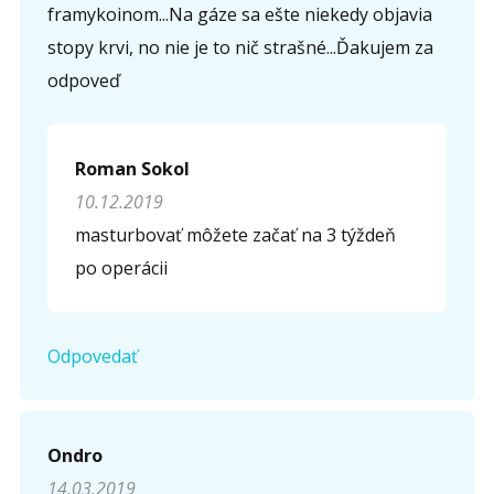
framykoinom...Na gáze sa ešte niekedy objavia
stopy krvi, no nie je to nič strašné...Ďakujem za
odpoveď
Roman Sokol
10.12.2019
masturbovať môžete začať na 3 týždeň
po operácii
Odpovedať
Ondro
14.03.2019