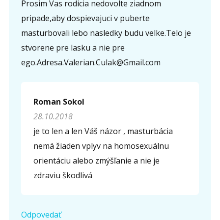
Prosim Vas rodicia nedovolte ziadnom
pripade,aby dospievajuci v puberte
masturbovali lebo nasledky budu velke.Telo je
stvorene pre lasku a nie pre
ego.Adresa.Valerian.Culak@Gmail.com
Roman Sokol
28.10.2018
je to len a len Váš názor , masturbácia
nemá žiaden vplyv na homosexuálnu
orientáciu alebo zmýšľanie a nie je
zdraviu škodlivá
Odpovedať