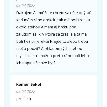
05.04.2022
Ďakujem Ak môžete chcem sa ešte opýtať
keď mám ráno erekciu tak má boli troska
okolo stehou a mám aj hrcku pod
zaludom asi krv ktorá sa zrazila a tá má
boli tiež pri erekcii Prejde to alebo treba
niečo použiť? A ohľadom tých stehou
myslím ze to možno preto ráno boli lebo
ich napína ?moze byt?
Roman Sokol
05.04.2022
prejde to