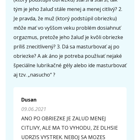
tým je jeho žaluď stále menej a menej citlivý? 2.
Je pravda, že muž (ktorý podstúpil obriezku)
môže mať vo vyššom veku problém dosiahnuť
orgazmus, pretože jeho žaluď je kvôli obriezke
príliš znecitlivený? 3. Dá sa masturbovať aj po
obriezke? A ak áno je potreba používať nejaké
špeciálne lubrikačné gély alebo ide masturbovať
aj tzv. „nasucho“ ?
Dusan
09.06.2021
ANO PO OBRIEZKE JE ZALUD MENEJ
CITLIVY, ALE MA TO VYHODU, ZE DLHSIE
UDRZIS VYSTREK. NEBOJ SA MOZES