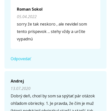
Roman Sokol
05.04.2022
sorry že tak neskoro , ale nevidel som
tento príspevok ... stehy vždy a určite
vypadnú
Odpovedať
Andrej
13.07.2020
Dobrý deň, chcel by som sa spýtať pár otázok
ohľadom obriezky. 1. Je pravda, že čím je muž
(ktorý podstúpil obriezku) starší a starší, tak