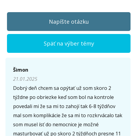
Napíšte otázku
Späť na výber témy
Napíšte otázku
Šimon
21.01.2025
Meno (
*
)
Dobrý deň chcem sa opýtať už som skoro 2
týždne po obriezke keď som bol na kontrole
povedali mi že sa mi to zahojí tak 6-8 týždňov
Komentár (
*
)
mal som komplikácie že sa mi to rozkrvácalo tak
som musel ísť do nemocnice je možné
masturbovať už po skoro 2 týždňoch presne 11