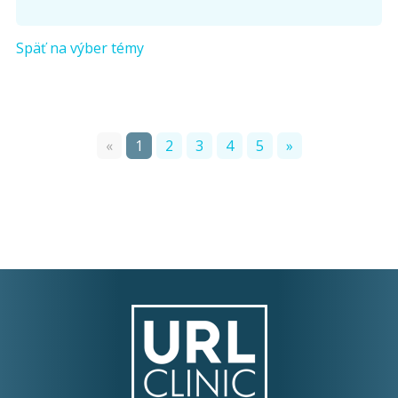
Späť na výber témy
«
1
2
3
4
5
»