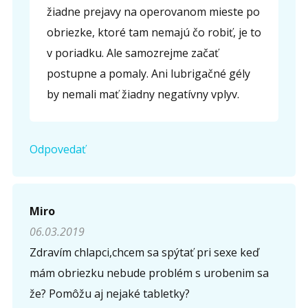
žiadne prejavy na operovanom mieste po
obriezke, ktoré tam nemajú čo robiť, je to
v poriadku. Ale samozrejme začať
postupne a pomaly. Ani lubrigačné gély
by nemali mať žiadny negatívny vplyv.
Odpovedať
Miro
06.03.2019
Zdravím chlapci,chcem sa spýtať pri sexe keď
mám obriezku nebude problém s urobenim sa
že? Pomôžu aj nejaké tabletky?