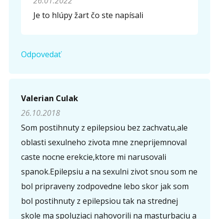
26.01.2022
Je to hlúpy žart čo ste napísali
Odpovedať
Valerian Culak
26.10.2018
Som postihnuty z epilepsiou bez zachvatu,ale
oblasti sexulneho zivota mne zneprijemnoval
caste nocne erekcie,ktore mi narusovali
spanok.Epilepsiu a na sexulni zivot snou som ne
bol pripraveny zodpovedne lebo skor jak som
bol postihnuty z epilepsiou tak na strednej
skole ma spoluziaci nahovorili na masturbaciu a