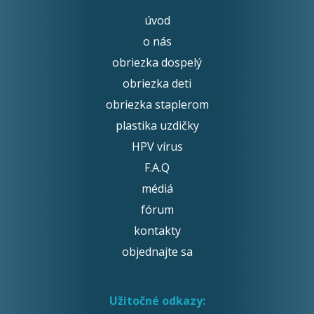
úvod
o nás
obriezka dospelý
obriezka deti
obriezka staplerom
plastika uzdičky
HPV vírus
F.A.Q
médiá
fórum
kontakty
objednajte sa
Užitočné odkazy: