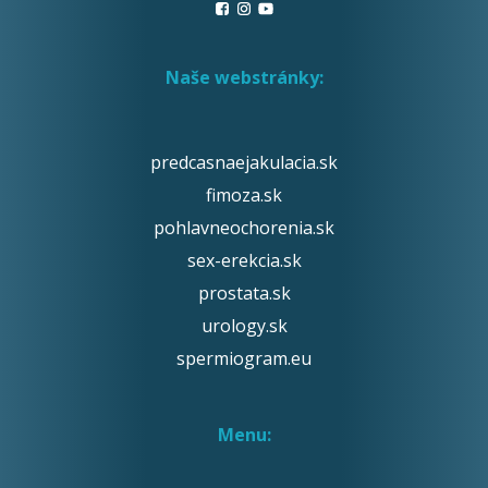
Naše webstránky:
predcasnaejakulacia.sk
fimoza.sk
pohlavneochorenia.sk
sex-erekcia.sk
prostata.sk
urology.sk
spermiogram.eu
Menu: