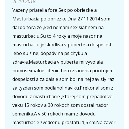
26.10.2018
Vazeny priatelia fore Sex po obriezke a
Masturbacia po obriezke.Dna 27.11.2014 som
dal do fora ze ,ked nemam sex siahnem na
masturbaciu.Su to 4 roky a moje nazor na
masturbaciu je skodliva v puberte a dospelosti
lebo su z nej dopady na psichyku a
zdravie.Masturbacia v puberte mi vyvolala
homosexualne citenie tieto zranenia pocitujem
dospelosti a za dalsie som bol na nej zavisly raz
za tyzden som podlahol naviku.Prekonal som z
dovodu z masturbacie ,ktorej som prepadol vo
veku 15 rokov a 30 rokoch som dostal nador
semenika.A v 50 rokoch mam z dovodu
masturbacie zvedcenu prostatu 1,5 cm.Na zaver