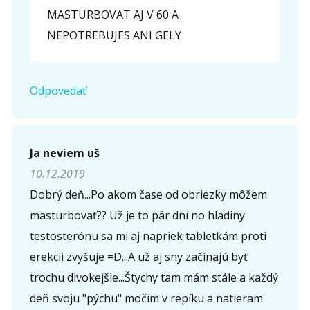
MASTURBOVAT AJ V 60 A
NEPOTREBUJES ANI GELY
Odpovedať
Ja neviem uš
10.12.2019
Dobrý deň...Po akom čase od obriezky môžem
masturbovať?? Už je to pár dní no hladiny
testosterónu sa mi aj napriek tabletkám proti
erekcii zvyšuje =D...A už aj sny začínajú byť
trochu divokejšie...Štychy tam mám stále a každý
deň svoju "pýchu" močím v repíku a natieram