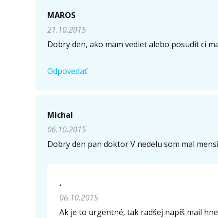
Napíšte otázku
MAROS
21.10.2015
Meno (
*
)
Dobry den, ako mam vediet alebo posudit ci m
Odpovedať
Komentár (
*
)
Michal
06.10.2015
Opíšte prvé 4 písmená zo slova "
obriezka
" (
*
):
Dobry den pan doktor V nedelu som mal mensi u
.
06.10.2015
Ak je to urgentné, tak radšej napíš mail hn