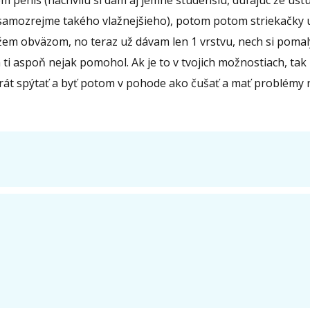
em penis (nachvílu si dám aj jemne studenšiu, dúfajúc že us
 (samozrejme takého vlažnejšieho), potom potom striekačky
m obväzom, no teraz už dávam len 1 vrstvu, nech si pomaly z
ti aspoň nejak pomohol. Ak je to v tvojich možnostiach, tak 
krát spýtať a byť potom v pohode ako čušať a mať problémy na