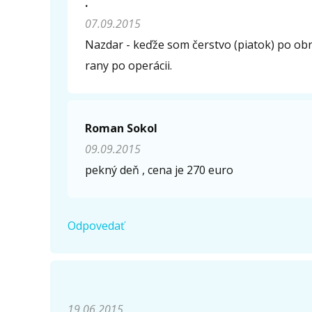
.
07.09.2015
Nazdar - keďže som čerstvo (piatok) po obr
rany po operácii.
Roman Sokol
09.09.2015
pekný deň , cena je 270 euro
Odpovedať
19.06.2015