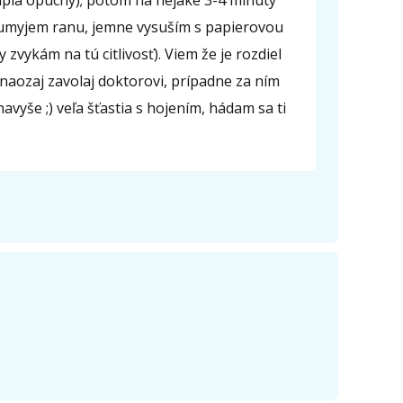
túpia opuchy); potom na nejaké 3-4 minúty
 umyjem ranu, jemne vysuším s papierovou
vykám na tú citlivosť). Viem že je rozdiel
naozaj zavolaj doktorovi, prípadne za ním
vyše ;) veľa šťastia s hojením, hádam sa ti