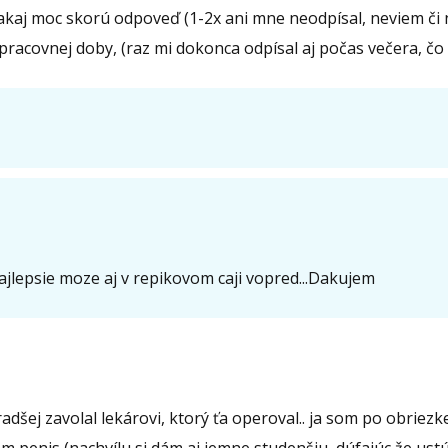
 nečakaj moc skorú odpoveď (1-2x ani mne neodpísal, neviem či 
pracovnej doby, (raz mi dokonca odpísal aj počas večera, čo 
lepsie moze aj v repikovom caji vopred...Dakujem
šej zavolal lekárovi, ktorý ťa operoval.. ja som po obriezk