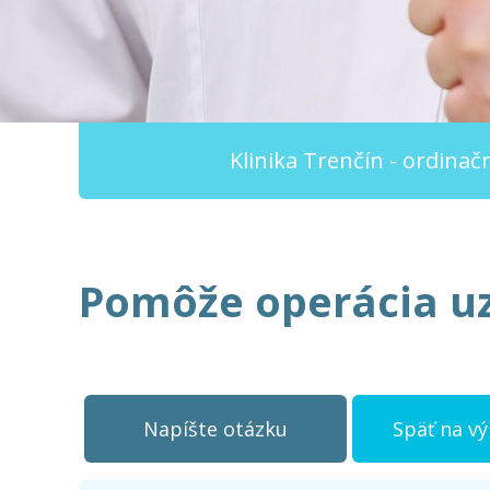
Klinika Trenčín - ordina
Pomôže operácia u
Napíšte otázku
Späť na v