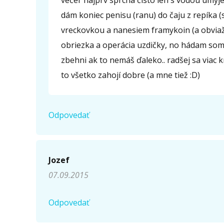
večer najprv sprcha čisto len s vodou umyj
dám koniec penisu (ranu) do čaju z repíka
vreckovkou a nanesiem framykoin (a obviaže
obriezka a operácia uzdičky, no hádam som 
zbehni ak to nemáš ďaleko.. radšej sa viac 
to všetko zahojí dobre (a mne tiež :D)
Odpovedať
Jozef
07.09.2015
Odpovedať