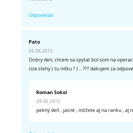
Odpovedať
Pato
05.06.2015
Dobry den, chcem sa spytat bol som na operaci
cize stehy ( tu nitku ? ) ... ??? dakujem za odpov
Roman Sokol
09.06.2015
pekný deň , jasné , môžete aj na ranku , aj 