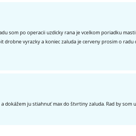
adu som po operacii uzdicky rana je vcelkom poriadku mas
robit drobne vyrazky a koniec zaluda je cerveny prosim o rad
dokážem ju stiahnuť max do štvrtiny zaluda. Rad by som u 