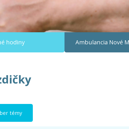
čné hodiny
Ambulancia
Nové Me
zdičky
ýber témy