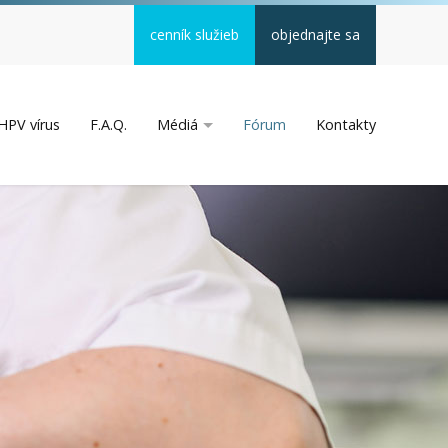
cenník služieb
objednajte sa
HPV vírus
F.A.Q.
Médiá
Fórum
Kontakty