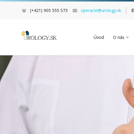
(+421) 905 555 573
operacie@urology.sk
Úvod
O nás