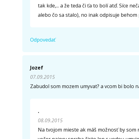
tak kde,... a že teda či ťa to bolí atď. Síce
alebo čo sa stalo), no inak odpisuje behom 
Odpovedať
Jozef
07.09.2015
Zabudol som mozem umyvat? a vcom bi bolo naj
.
08.09.2015
Na tvojom mieste ak máš možnosť by som rad