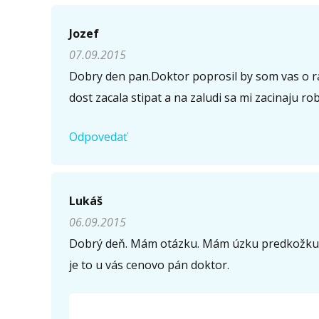
Jozef
07.09.2015
Dobry den pan.Doktor poprosil by som vas o r
dost zacala stipat a na zaludi sa mi zacinaju 
Odpovedať
Lukáš
06.09.2015
Dobrý deň. Mám otázku. Mám úzku predkožku a 
je to u vás cenovo pán doktor.