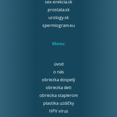
sex-erekcia.sk
prostata.sk
urology.sk
spermiogram.eu
Menu:
úvod
o nás
obriezka dospelý
obriezka deti
obriezka staplerom
plastika uzdičky
HPV vírus