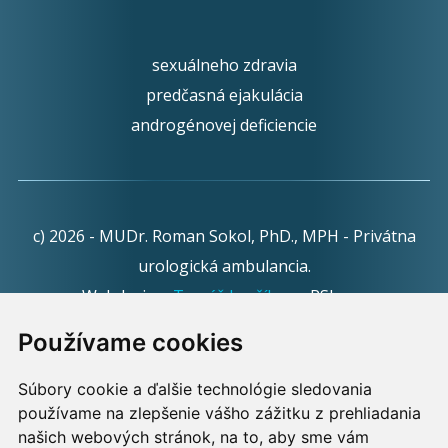
sexuálneho zdravia
predčasná ejakulácia
androgénovej deficiencie
c) 2026 - MUDr. Roman Sokol, PhD., MPH - Privátna
urologická ambulancia.
Webdesign:
Tomáš Levčík
pre RSbros.
Používame cookies
Informačná povinnosť -
Ochrana osobných údajov v
podmienkach prevádzkovateľa.
Súbory cookie a ďalšie technológie sledovania
používame na zlepšenie vášho zážitku z prehliadania
Používame cookies -
nastavenie cookies.
našich webových stránok, na to, aby sme vám