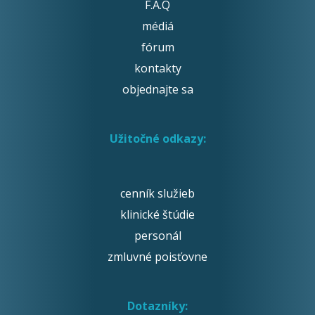
F.A.Q
médiá
fórum
kontakty
objednajte sa
Užitočné odkazy:
cenník služieb
klinické štúdie
personál
zmluvné poisťovne
Dotazníky: