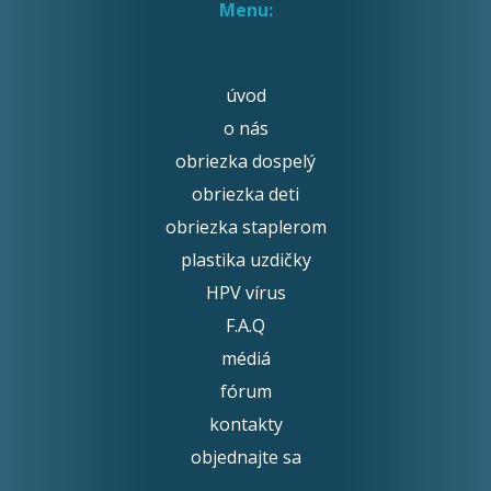
Menu:
úvod
o nás
obriezka dospelý
obriezka deti
obriezka staplerom
plastika uzdičky
HPV vírus
F.A.Q
médiá
fórum
kontakty
objednajte sa