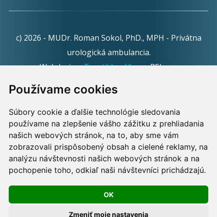
c) 2026 - MUDr. Roman Sokol, PhD., MPH - Privátna
urologická ambulancia.
Webdesign:
Tomáš Levčík
pre RSbros.
Používame cookies
Informačná povinnosť -
Ochrana osobných údajov v
podmienkach prevádzkovateľa.
Súbory cookie a ďalšie technológie sledovania
používame na zlepšenie vášho zážitku z prehliadania
Používame cookies -
nastavenie cookies.
našich webových stránok, na to, aby sme vám
zobrazovali prispôsobený obsah a cielené reklamy, na
Skopírovaním textu alebo časti textu z akejkoľvek
analýzu návštevnosti našich webových stránok a na
stránky tohto webu a jeho umiestnením na iný web
pochopenie toho, odkiaľ naši návštevníci prichádzajú.
porušíte práva MUDr. Romana Sokola, PhD., MPH, ako
OK
aj práva ďalších osôb zúčastnených na tvorbe obsahu
pre tento web.
Zmeniť moje nastavenia