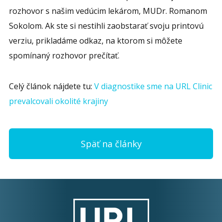
rozhovor s našim vedúcim lekárom, MUDr. Romanom
Sokolom. Ak ste si nestihli zaobstarať svoju printovú
verziu, prikladáme odkaz, na ktorom si môžete
spomínaný rozhovor prečítať.
Celý článok nájdete tu:
V diagnostike sme na URL Clinic
prevalcovali okolité krajiny
Späť na články