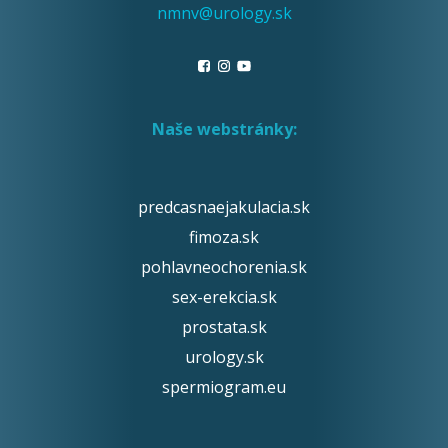
nmnv@urology.sk
Naše webstránky:
predcasnaejakulacia.sk
fimoza.sk
pohlavneochorenia.sk
sex-erekcia.sk
prostata.sk
urology.sk
spermiogram.eu