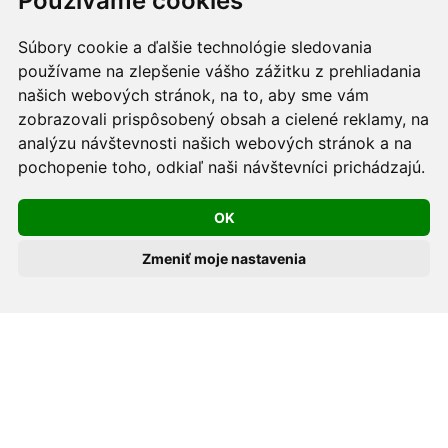
Používame cookies
Informačná povinnosť -
Ochrana osobných údajov v
podmienkach prevádzkovateľa.
Súbory cookie a ďalšie technológie sledovania
používame na zlepšenie vášho zážitku z prehliadania
Používame cookies -
nastavenie cookies.
našich webových stránok, na to, aby sme vám
zobrazovali prispôsobený obsah a cielené reklamy, na
Skopírovaním textu alebo časti textu z akejkoľvek
analýzu návštevnosti našich webových stránok a na
pochopenie toho, odkiaľ naši návštevníci prichádzajú.
stránky tohto webu a jeho umiestnením na iný web
porušíte práva MUDr. Romana Sokola, PhD., MPH, ako
OK
aj práva ďalších osôb zúčastnených na tvorbe obsahu
pre tento web.
Zmeniť moje nastavenia