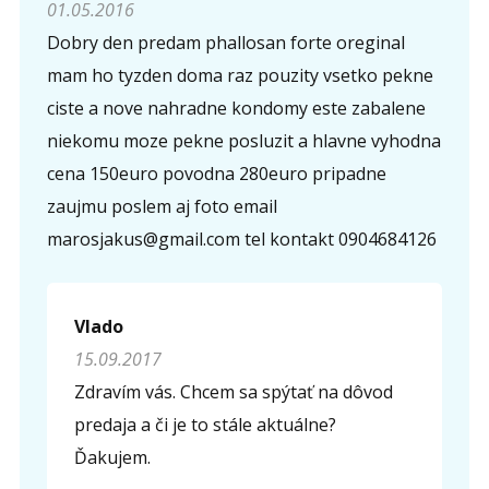
01.05.2016
Dobry den predam phallosan forte oreginal
mam ho tyzden doma raz pouzity vsetko pekne
ciste a nove nahradne kondomy este zabalene
niekomu moze pekne posluzit a hlavne vyhodna
cena 150euro povodna 280euro pripadne
zaujmu poslem aj foto email
marosjakus@gmail.com tel kontakt 0904684126
Vlado
15.09.2017
Zdravím vás. Chcem sa spýtať na dôvod
predaja a či je to stále aktuálne?
Ďakujem.