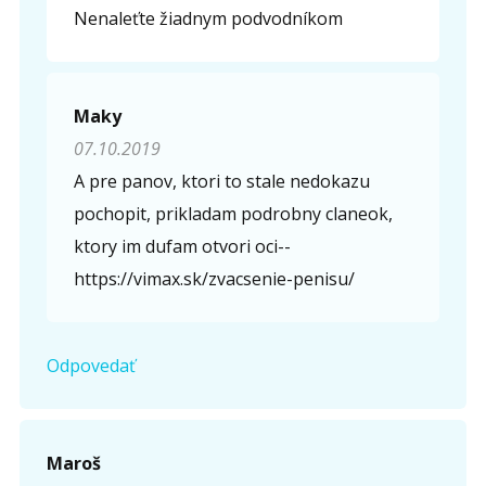
Nenaleťte žiadnym podvodníkom
Maky
07.10.2019
A pre panov, ktori to stale nedokazu
pochopit, prikladam podrobny claneok,
ktory im dufam otvori oci--
https://vimax.sk/zvacsenie-penisu/
Odpovedať
Maroš