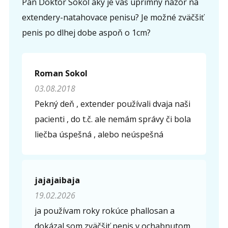
Pán Doktor Sokoľ aký je váš úprimný názor na
extendery-natahovace penisu? Je možné zväčšiť
penis po dlhej dobe aspoň o 1cm?
Roman Sokol
03.08.2018
Pekný deň , extender používali dvaja naši
pacienti , do t.č. ale nemám správy či bola
liečba úspešná , alebo neúspešná
jajajaibaja
19.02.2026
ja používam roky rokúce phallosan a
dokázal som zväčšiť penis v ochabnutom