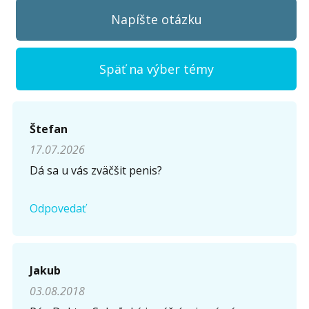
Napíšte otázku
Späť na výber témy
Napíšte otázku
Štefan
17.07.2026
Meno (
*
)
Dá sa u vás zväčšit penis?
Odpovedať
Komentár (
*
)
Jakub
03.08.2018
Opíšte prvé 4 písmená zo slova "
obriezka
" (
*
):