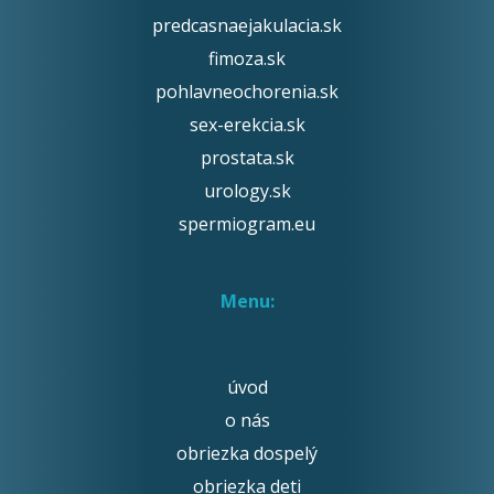
predcasnaejakulacia.sk
fimoza.sk
pohlavneochorenia.sk
sex-erekcia.sk
prostata.sk
urology.sk
spermiogram.eu
Menu:
úvod
o nás
obriezka dospelý
obriezka deti