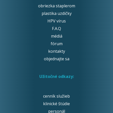
obriezka staplerom
plastika uzdičky
HPV vírus
F.A.Q
médiá
fórum
kontakty
objednajte sa
Užitočné odkazy:
cenník služieb
klinické štúdie
personál