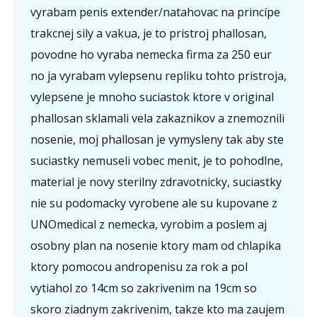
vyrabam penis extender/natahovac na princípe
trakcnej sily a vakua, je to pristroj phallosan,
povodne ho vyraba nemecka firma za 250 eur
no ja vyrabam vylepsenu repliku tohto pristroja,
vylepsene je mnoho suciastok ktore v original
phallosan sklamali vela zakaznikov a znemoznili
nosenie, moj phallosan je vymysleny tak aby ste
suciastky nemuseli vobec menit, je to pohodlne,
material je novy sterilny zdravotnicky, suciastky
nie su podomacky vyrobene ale su kupovane z
UNOmedical z nemecka, vyrobim a poslem aj
osobny plan na nosenie ktory mam od chlapika
ktory pomocou andropenisu za rok a pol
vytiahol zo 14cm so zakrivenim na 19cm so
skoro ziadnym zakrivenim, takze kto ma zaujem