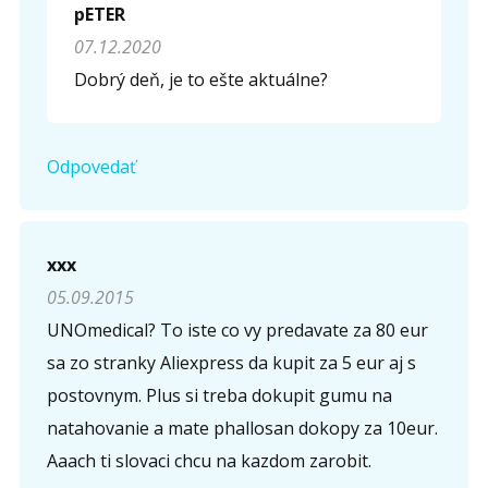
pETER
07.12.2020
Dobrý deň, je to ešte aktuálne?
Odpovedať
xxx
05.09.2015
UNOmedical? To iste co vy predavate za 80 eur
sa zo stranky Aliexpress da kupit za 5 eur aj s
postovnym. Plus si treba dokupit gumu na
natahovanie a mate phallosan dokopy za 10eur.
Aaach ti slovaci chcu na kazdom zarobit.