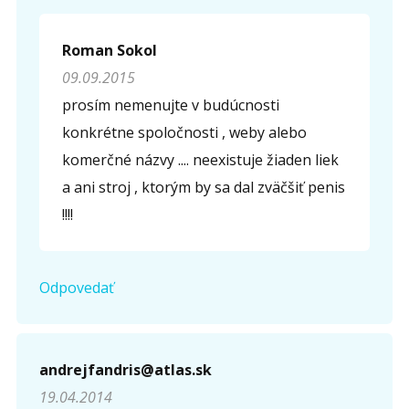
Roman Sokol
09.09.2015
prosím nemenujte v budúcnosti
konkrétne spoločnosti , weby alebo
komerčné názvy .... neexistuje žiaden liek
a ani stroj , ktorým by sa dal zväčšiť penis
!!!!
Odpovedať
andrejfandris@atlas.sk
19.04.2014