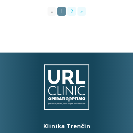
«
1
2
»
Klinika Trenčín