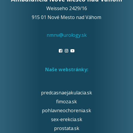
Weisseho 2429/16
915 01 Nové Mesto nad Váhom
nmnv@urology.sk
Naše webstránky:
predcasnaejakulacia.sk
fimoza.sk
pohlavneochorenia.sk
sex-erekcia.sk
prostata.sk