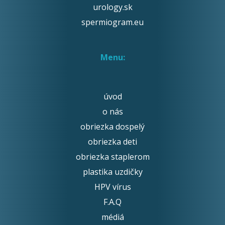
urology.sk
spermiogram.eu
Menu:
úvod
o nás
obriezka dospelý
obriezka deti
obriezka staplerom
plastika uzdičky
HPV vírus
F.A.Q
médiá