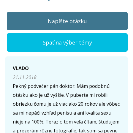
Napíšte otázku
Späť na výber témy
Napíšte otázku
VLADO
21.11.2018
Meno (
*
)
Pekný podvečer pán doktor. Mám podobnú
otázku ako je už vyššie. V puberte mi robili
obriezku čomu je už viac ako 20 rokov ale vôbec
Komentár (
*
)
sa mi nepáči vzhľad penisu a ani kvalita sexu
nieje na 100%. Teraz o tom veľa čítam, študujem
a prezerám rôzne fotografie, tak som sa pevne