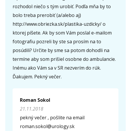
rozhodol niečo s tým urobiť. Podľa mňa by to
Opíšte prvé 4 písmená zo slova "
obriezka
" (
*
):
bolo treba prerobiť (a/alebo aj)
http://www.obriezka.sk/plastika-uzdicky/ o
ktorej píšete. Ak by som Vám poslal e-mailom
fotografiu pozreli by ste sa prosím na to
posúdili? Určite by sme sa potom dohodli na
termíne aby som prišiel osobne do ambulancie.
Inému ako Vám sa v SR nezverím do rúk.
Ďakujem. Pekný večer.
Roman Sokol
21.11.2018
pekný večer , pošlite na email
roman.sokol@urology.sk