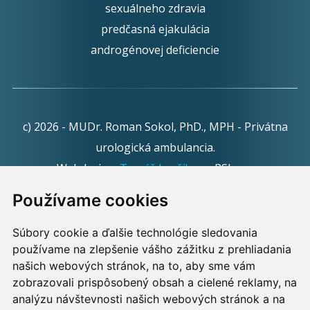
sexuálneho zdravia
predčasná ejakulácia
androgénovej deficiencie
c) 2026 - MUDr. Roman Sokol, PhD., MPH - Privátna
urologická ambulancia.
Webdesign:
Tomáš Levčík
pre RSbros.
Používame cookies
Informačná povinnosť -
Ochrana osobných údajov v
podmienkach prevádzkovateľa.
Súbory cookie a ďalšie technológie sledovania
používame na zlepšenie vášho zážitku z prehliadania
Používame cookies -
nastavenie cookies.
našich webových stránok, na to, aby sme vám
zobrazovali prispôsobený obsah a cielené reklamy, na
Skopírovaním textu alebo časti textu z akejkoľvek
analýzu návštevnosti našich webových stránok a na