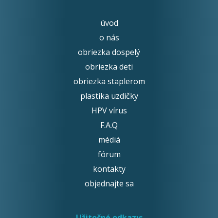
úvod
o nás
obriezka dospelý
obriezka deti
obriezka staplerom
plastika uzdičky
HPV vírus
F.A.Q
médiá
fórum
kontakty
objednajte sa
Užitočné odkazy: