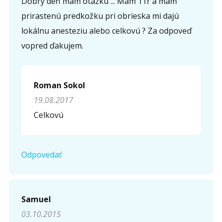
Dobrý deň mám otázku ... Mám 11r a mám
prirastenú predkožku pri obrieska mi dajú
lokálnu anesteziu alebo celkovú ? Za odpoveď
vopred ďakujem.
Roman Sokol
19.08.2017
Celkovú
Odpovedať
Samuel
03.10.2015