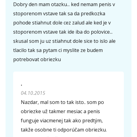
Dobry den mam otazku... ked nemam penis v
stoporenom vstave tak sa da predkozka
pohode stiahnut dole cez zalud ale ked je v
stoporenom vstave tak ide iba do polovice...
skusal som ju uz stiahnut dole sice to islo ale
tlacilo tak sa pytam ci myslite ze budem
potrebovat obriezku
.
04.10.2015
Nazdar, mal som to tak isto.. som po
obriezke už takmer mesiac a penis
funguje viacmenej tak ako predtým,
takže osobne ti odporúčam obriezku.