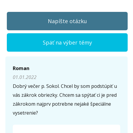
Napíšte otázku
Späť na výber témy
Napíšte otázku
Roman
01.01.2022
Meno (
*
)
Dobrý večer p. Sokol. Chcel by som podstúpiť u
vás zákrok obriezky. Chcem sa spýtať ci je pred
zákrokom najprv potrebne nejaké špeciálne
Komentár (
*
)
vysetrenie?