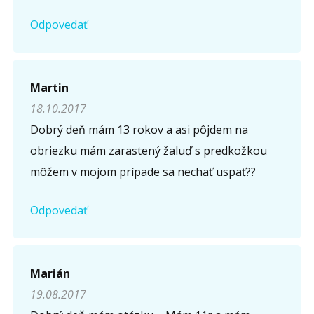
Odpovedať
Martin
18.10.2017
Dobrý deň mám 13 rokov a asi pôjdem na
obriezku mám zarastený žaluď s predkožkou
môžem v mojom prípade sa nechať uspať??
Odpovedať
Marián
19.08.2017