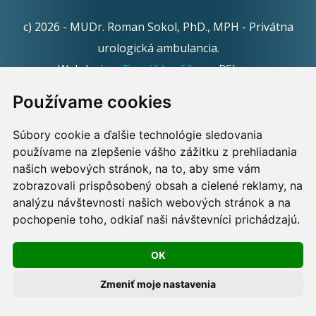
c) 2026 - MUDr. Roman Sokol, PhD., MPH - Privátna
urologická ambulancia.
Webdesign:
Tomáš Levčík
pre RSbros.
Používame cookies
Informačná povinnosť -
Ochrana osobných údajov v
podmienkach prevádzkovateľa.
Súbory cookie a ďalšie technológie sledovania
používame na zlepšenie vášho zážitku z prehliadania
Používame cookies -
nastavenie cookies.
našich webových stránok, na to, aby sme vám
zobrazovali prispôsobený obsah a cielené reklamy, na
Skopírovaním textu alebo časti textu z akejkoľvek
analýzu návštevnosti našich webových stránok a na
pochopenie toho, odkiaľ naši návštevníci prichádzajú.
stránky tohto webu a jeho umiestnením na iný web
porušíte práva MUDr. Romana Sokola, PhD., MPH, ako
OK
aj práva ďalších osôb zúčastnených na tvorbe obsahu
pre tento web.
Zmeniť moje nastavenia