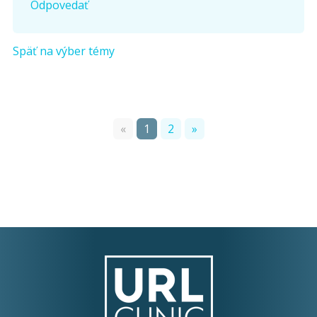
Odpovedať
Späť na výber témy
«
1
2
»