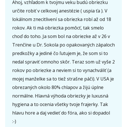
Ahoj, vzhľadom k tvojmu veku budú obriezku
určite robiť v celkovej anestézie ( uspia ťa ). V
lokálnom znecitlivení sa obriezka robí až od 18
rokov. Ak ti má obriezka pomôcť, tak smelo
choď do toho. Ja som bol na obriezke až v 26 v
Trenčíne u Dr. Sokola po opakovaných zápaloch
predkožky a jediné čo ľutujem je, že som si to
nedal spraviť omnoho skôr. Teraz som už vyše 2
rokov po obriezke a neviem si to vynachváliť (a
mojej manželke sa to tiež strašne páči). V USA je
obrezaných okolo 80% chlapov a žijú úplne
normálne. Hlavná výhoda obriezky je luxusná
hygiena a to ocenia všetky tvoje frajerky. Tak
hlavu hore a daj vedieť do fóra, ako si dopadol
:-)