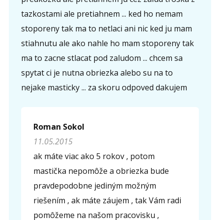
tazkostami ale pretiahnem ... ked ho nemam
stoporeny tak ma to netlaci ani nic ked ju mam
stiahnutu ale ako nahle ho mam stoporeny tak
ma to zacne stlacat pod zaludom ... chcem sa
spytat ci je nutna obriezka alebo su na to
nejake masticky ... za skoru odpoved dakujem
Roman Sokol
11.05.2015
ak máte viac ako 5 rokov , potom
mastička nepomôže a obriezka bude
pravdepodobne jediným možným
riešením , ak máte záujem , tak Vám radi
pomôžeme na našom pracovisku ,