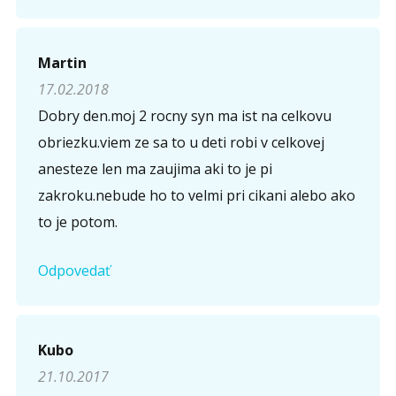
Martin
17.02.2018
Dobry den.moj 2 rocny syn ma ist na celkovu
obriezku.viem ze sa to u deti robi v celkovej
anesteze len ma zaujima aki to je pi
zakroku.nebude ho to velmi pri cikani alebo ako
to je potom.
Odpovedať
Kubo
21.10.2017