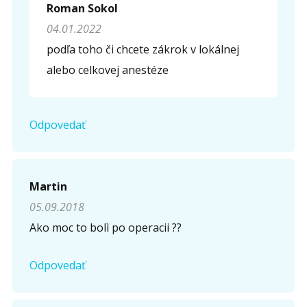
Roman Sokol
Opíšte prvé 4 písmená zo slova "
obriezka
" (
*
):
04.01.2022
podľa toho či chcete zákrok v lokálnej
alebo celkovej anestéze
Odpovedať
Martin
05.09.2018
Ako moc to bolì po operacii ??
Odpovedať