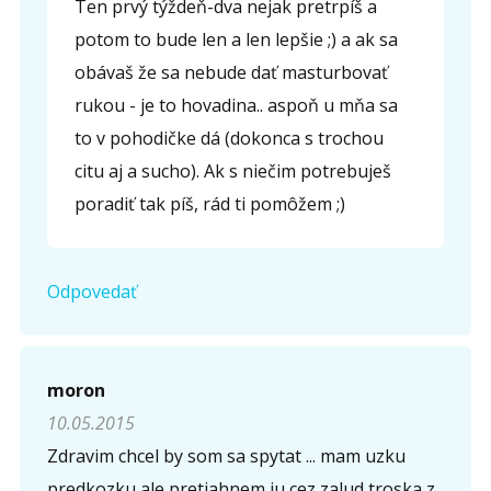
Ten prvý týždeň-dva nejak pretrpíš a
potom to bude len a len lepšie ;) a ak sa
obávaš že sa nebude dať masturbovať
rukou - je to hovadina.. aspoň u mňa sa
to v pohodičke dá (dokonca s trochou
citu aj a sucho). Ak s niečim potrebuješ
poradiť tak píš, rád ti pomôžem ;)
Odpovedať
moron
10.05.2015
Zdravim chcel by som sa spytat ... mam uzku
predkozku ale pretiahnem ju cez zalud troska z