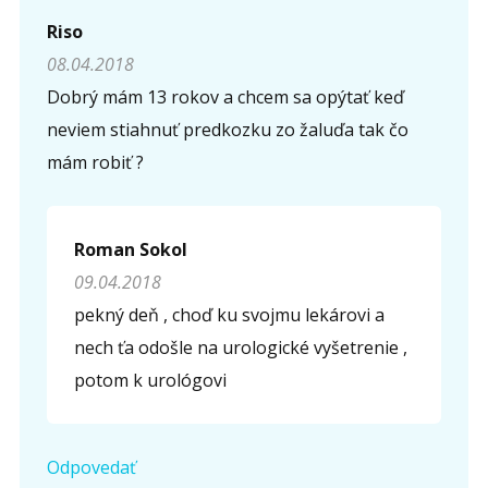
Riso
08.04.2018
Dobrý mám 13 rokov a chcem sa opýtať keď
neviem stiahnuť predkozku zo žaluďa tak čo
mám robiť ?
Roman Sokol
09.04.2018
pekný deň , choď ku svojmu lekárovi a
nech ťa odošle na urologické vyšetrenie ,
potom k urológovi
Odpovedať