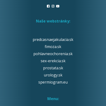
Naše webstránky:
predcasnaejakulacia.sk
fimoza.sk
pohlavneochorenia.sk
sex-erekcia.sk
prostata.sk
urology.sk
spermiogram.eu
Menu: