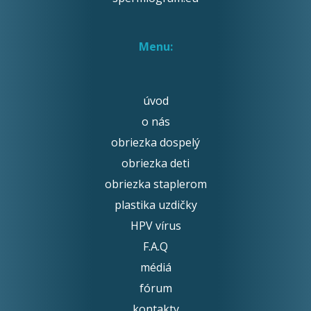
Menu:
úvod
o nás
obriezka dospelý
obriezka deti
obriezka staplerom
plastika uzdičky
HPV vírus
F.A.Q
médiá
fórum
kontakty