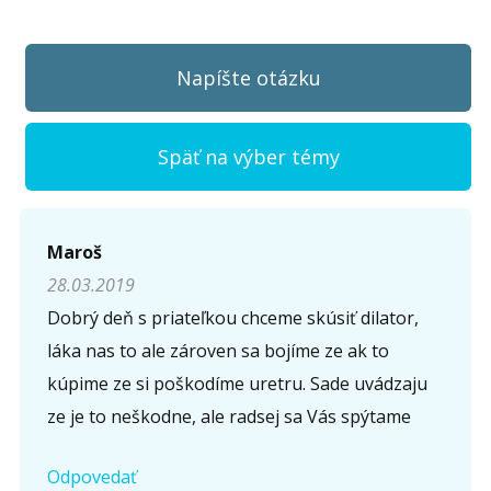
Napíšte otázku
Späť na výber témy
Napíšte otázku
Maroš
28.03.2019
Meno (
*
)
Dobrý deň s priateľkou chceme skúsiť dilator,
láka nas to ale zároven sa bojíme ze ak to
kúpime ze si poškodíme uretru. Sade uvádzaju
Komentár (
*
)
ze je to neškodne, ale radsej sa Vás spýtame
Odpovedať