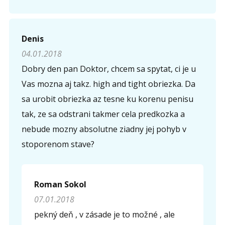
Opíšte prvé 4 písmená zo slova "
obriezka
" (
*
):
Denis
04.01.2018
Dobry den pan Doktor, chcem sa spytat, ci je u
Vas mozna aj takz. high and tight obriezka. Da
sa urobit obriezka az tesne ku korenu penisu
tak, ze sa odstrani takmer cela predkozka a
nebude mozny absolutne ziadny jej pohyb v
stoporenom stave?
Roman Sokol
07.01.2018
pekný deň , v zásade je to možné , ale