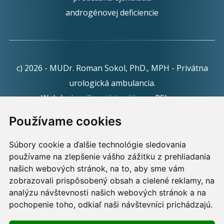
androgénovej deficiencie
c) 2026 - MUDr. Roman Sokol, PhD., MPH - Privátna
urologická ambulancia.
Webdesign:
Tomáš Levčík
pre RSbros.
Používame cookies
Informačná povinnosť -
Ochrana osobných údajov v
podmienkach prevádzkovateľa.
Súbory cookie a ďalšie technológie sledovania
používame na zlepšenie vášho zážitku z prehliadania
Používame cookies -
nastavenie cookies.
našich webových stránok, na to, aby sme vám
zobrazovali prispôsobený obsah a cielené reklamy, na
Skopírovaním textu alebo časti textu z akejkoľvek
analýzu návštevnosti našich webových stránok a na
pochopenie toho, odkiaľ naši návštevníci prichádzajú.
stránky tohto webu a jeho umiestnením na iný web
porušíte práva MUDr. Romana Sokola, PhD., MPH, ako