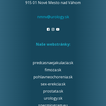
915 01 Nové Mesto nad Váhom
nmnv@urology.sk
Naše webstránky:
predcasnaejakulacia.sk
fimoza.sk
pohlavneochorenia.sk
sex-erekcia.sk
prostata.sk
urology.sk
spermiogram.eu