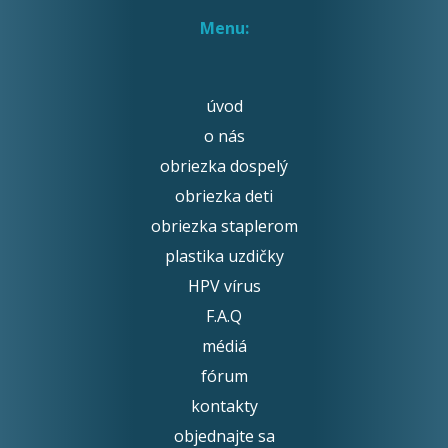
Menu:
úvod
o nás
obriezka dospelý
obriezka deti
obriezka staplerom
plastika uzdičky
HPV vírus
F.A.Q
médiá
fórum
kontakty
objednajte sa