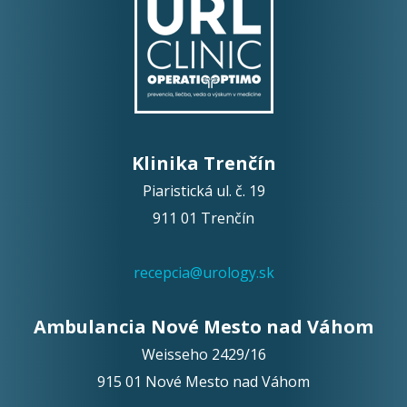
Opíšte prvé 4 písmená zo slova "
obriezka
" (
*
):
Klinika Trenčín
Piaristická ul. č. 19
911 01 Trenčín
recepcia@urology.sk
Ambulancia Nové Mesto nad Váhom
Weisseho 2429/16
915 01 Nové Mesto nad Váhom