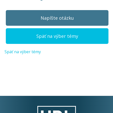
Napíšte otázku
Späť na výber témy
Späť na výber témy
Napíšte otázku
Meno (
*
)
Komentár (
*
)