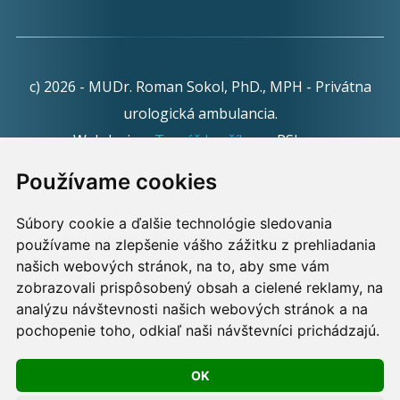
c) 2026 - MUDr. Roman Sokol, PhD., MPH - Privátna
urologická ambulancia.
Webdesign:
Tomáš Levčík
pre RSbros.
Používame cookies
Informačná povinnosť -
Ochrana osobných údajov v
podmienkach prevádzkovateľa.
Súbory cookie a ďalšie technológie sledovania
používame na zlepšenie vášho zážitku z prehliadania
Používame cookies -
nastavenie cookies.
našich webových stránok, na to, aby sme vám
zobrazovali prispôsobený obsah a cielené reklamy, na
Skopírovaním textu alebo časti textu z akejkoľvek
analýzu návštevnosti našich webových stránok a na
pochopenie toho, odkiaľ naši návštevníci prichádzajú.
stránky tohto webu a jeho umiestnením na iný web
porušíte práva MUDr. Romana Sokola, PhD., MPH, ako
OK
aj práva ďalších osôb zúčastnených na tvorbe obsahu