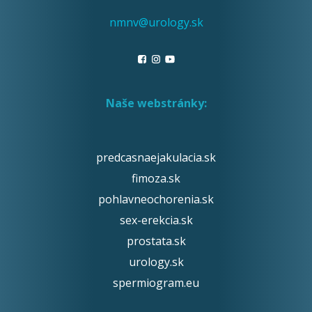
nmnv@urology.sk
Naše webstránky:
predcasnaejakulacia.sk
fimoza.sk
pohlavneochorenia.sk
sex-erekcia.sk
prostata.sk
urology.sk
spermiogram.eu