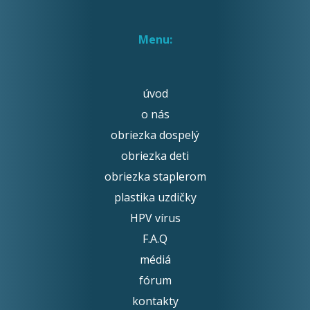
Menu:
úvod
o nás
obriezka dospelý
obriezka deti
obriezka staplerom
plastika uzdičky
HPV vírus
F.A.Q
médiá
fórum
kontakty