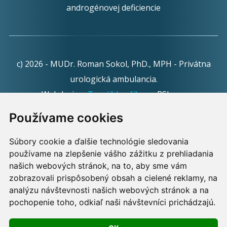
androgénovej deficiencie
c) 2026 - MUDr. Roman Sokol, PhD., MPH - Privátna
urologická ambulancia.
Webdesign:
Tomáš Levčík
pre RSbros.
Používame cookies
Informačná povinnosť -
Ochrana osobných údajov v
podmienkach prevádzkovateľa.
Súbory cookie a ďalšie technológie sledovania
používame na zlepšenie vášho zážitku z prehliadania
Používame cookies -
nastavenie cookies.
našich webových stránok, na to, aby sme vám
zobrazovali prispôsobený obsah a cielené reklamy, na
Skopírovaním textu alebo časti textu z akejkoľvek
analýzu návštevnosti našich webových stránok a na
pochopenie toho, odkiaľ naši návštevníci prichádzajú.
stránky tohto webu a jeho umiestnením na iný web
porušíte práva MUDr. Romana Sokola, PhD., MPH, ako