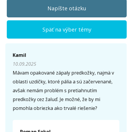
Napíšte otázku
Späť na výber témy
Napíšte otázku
Kamil
10.09.2025
Meno (
*
)
Mávam opakované zápaly predkožky, najmä v
oblasti uzdičky, ktoré pália a sú začervenané,
avšak nemám problém s pretiahnutím
Komentár (
*
)
predkožky cez žaluď. Je možné, že by mi
pomohla obriezka ako trvalé riešenie?
Opíšte prvé 4 písmená zo slova "
obriezka
" (
*
):
Roman Sokol