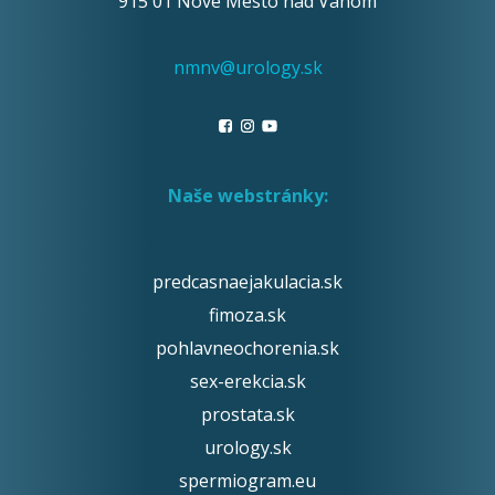
915 01 Nové Mesto nad Váhom
nmnv@urology.sk
Naše webstránky:
predcasnaejakulacia.sk
fimoza.sk
pohlavneochorenia.sk
sex-erekcia.sk
prostata.sk
urology.sk
spermiogram.eu