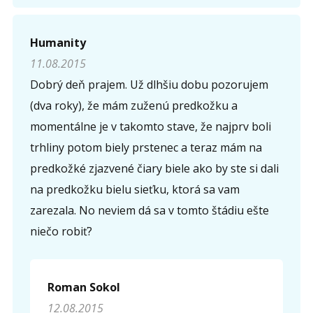
Humanity
11.08.2015
Dobrý deň prajem. Už dlhšiu dobu pozorujem
(dva roky), že mám zuženú predkožku a
momentálne je v takomto stave, že najprv boli
trhliny potom biely prstenec a teraz mám na
predkožké zjazvené čiary biele ako by ste si dali
na predkožku bielu sieťku, ktorá sa vam
zarezala. No neviem dá sa v tomto štádiu ešte
niečo robiť?
Roman Sokol
12.08.2015