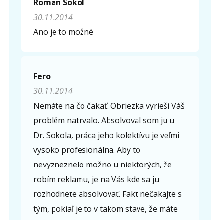
Roman Sokol
30.11.2014
Ano je to možné
Fero
30.11.2014
Nemáte na čo čakať. Obriezka vyrieši Váš
problém natrvalo. Absolvoval som ju u
Dr. Sokola, práca jeho kolektívu je veľmi
vysoko profesionálna. Aby to
nevyzneznelo možno u niektorých, že
robím reklamu, je na Vás kde sa ju
rozhodnete absolvovať. Fakt nečakajte s
tým, pokiaľ je to v takom stave, že máte