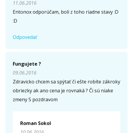
11.06.2016
Entonox odporúčam, boli z toho riadne stavy :D
:D
Odpovedať
Fungujete ?
09.06.2016
Zdravicko chcem sa spýtať či ešte robíte zákroky
obriezky ak ano cena je rovnaká ? Či sú niake
zmeny S pozdravom
Roman Sokol
10.06.2016