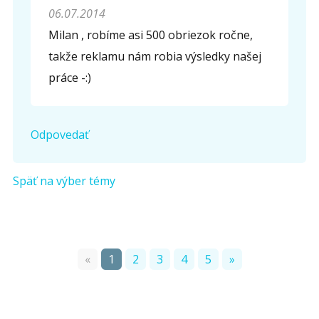
06.07.2014
Milan , robíme asi 500 obriezok ročne,
takže reklamu nám robia výsledky našej
práce -:)
Odpovedať
Späť na výber témy
«
1
2
3
4
5
»