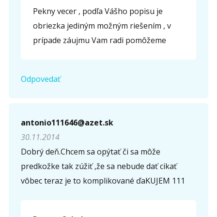
Pekny vecer , podľa Vášho popisu je
obriezka jediným možným riešením , v
prípade záujmu Vam radi pomôžeme
Odpovedať
antonio111646@azet.sk
30.11.2014
Dobrý deň.Chcem sa opýtať či sa môže
predkožke tak zúžiť ,že sa nebude dať cikať
vôbec teraz je to komplikované ďaKUJEM 111