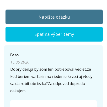
Napíšte otázku
Späť na výber témy
Napíšte otázku
Fero
16.05.2020
Meno (
*
)
Dobry den,ja by som len potreboval vediet,ze
ked beriem varfarin na riedenie krvi,ci aj vtedy
sa da robit obriezka?Za odpoved dopredu
Komentár (
*
)
dakujem.