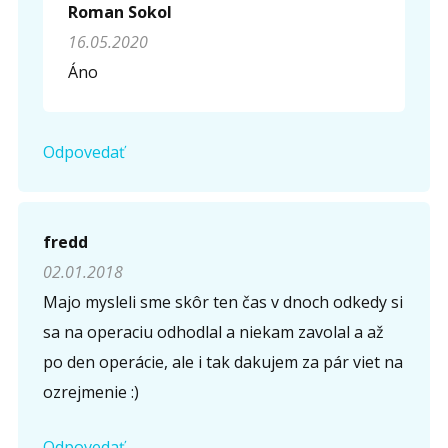
Roman Sokol
Opíšte prvé 4 písmená zo slova "
obriezka
" (
*
):
16.05.2020
Áno
Odpovedať
fredd
02.01.2018
Majo mysleli sme skôr ten čas v dnoch odkedy si
sa na operaciu odhodlal a niekam zavolal a až
po den operácie, ale i tak dakujem za pár viet na
ozrejmenie :)
Odpovedať