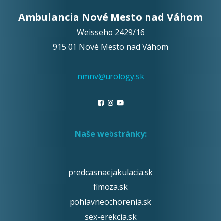
Ambulancia Nové Mesto nad Váhom
Weisseho 2429/16
915 01 Nové Mesto nad Váhom
nmnv@urology.sk
Naše webstránky:
predcasnaejakulacia.sk
fimoza.sk
pohlavneochorenia.sk
sex-erekcia.sk