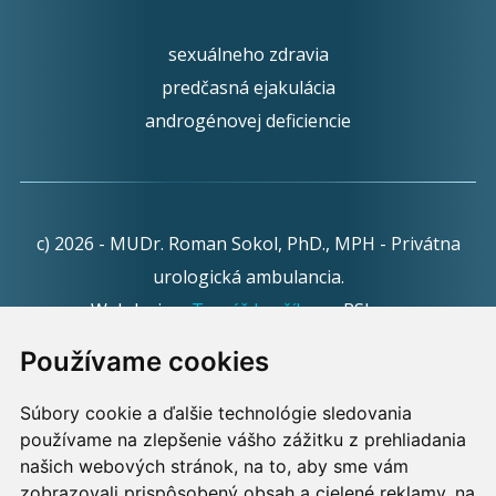
sexuálneho zdravia
predčasná ejakulácia
androgénovej deficiencie
c) 2026 - MUDr. Roman Sokol, PhD., MPH - Privátna
urologická ambulancia.
Webdesign:
Tomáš Levčík
pre RSbros.
Používame cookies
Informačná povinnosť -
Ochrana osobných údajov v
podmienkach prevádzkovateľa.
Súbory cookie a ďalšie technológie sledovania
používame na zlepšenie vášho zážitku z prehliadania
Používame cookies -
nastavenie cookies.
našich webových stránok, na to, aby sme vám
zobrazovali prispôsobený obsah a cielené reklamy, na