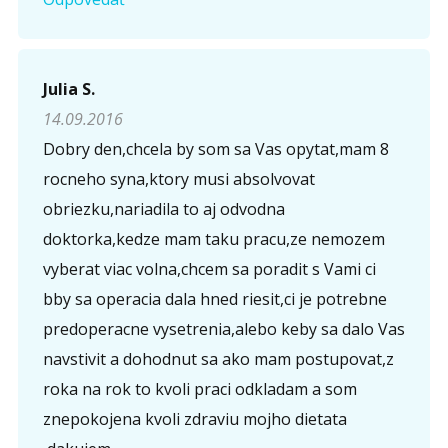
Julia S.
14.09.2016
Dobry den,chcela by som sa Vas opytat,mam 8
rocneho syna,ktory musi absolvovat
obriezku,nariadila to aj odvodna
doktorka,kedze mam taku pracu,ze nemozem
vyberat viac volna,chcem sa poradit s Vami ci
bby sa operacia dala hned riesit,ci je potrebne
predoperacne vysetrenia,alebo keby sa dalo Vas
navstivit a dohodnut sa ako mam postupovat,z
roka na rok to kvoli praci odkladam a som
znepokojena kvoli zdraviu mojho dietata