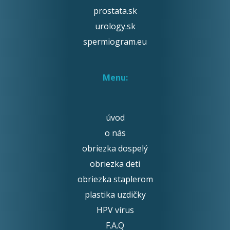
prostata.sk
urology.sk
spermiogram.eu
Menu:
úvod
o nás
obriezka dospelý
obriezka deti
obriezka staplerom
plastika uzdičky
HPV vírus
F.A.Q