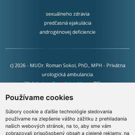
sexuálneho zdravia
predčasná ejakulácia
androgénovej deficiencie
c) 2026 - MUDr. Roman Sokol, PhD., MPH - Privátna
urologická ambulancia.
Webdesign:
Tomáš Levčík
pre RSbros.
Používame cookies
Informačná povinnosť -
Ochrana osobných údajov v
podmienkach prevádzkovateľa.
Súbory cookie a ďalšie technológie sledovania
používame na zlepšenie vášho zážitku z prehliadania
Používame cookies -
nastavenie cookies.
našich webových stránok, na to, aby sme vám
zobrazovali prispôsobený obsah a cielené reklamy, na