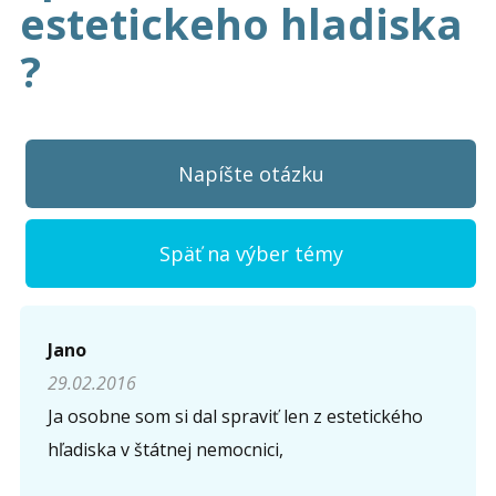
estetickeho hladiska
?
Napíšte otázku
Späť na výber témy
Napíšte otázku
Jano
29.02.2016
Meno (
*
)
Ja osobne som si dal spraviť len z estetického
hľadiska v štátnej nemocnici,
Komentár (
*
)