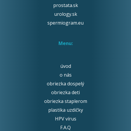
prostata.sk
urology.sk
spermiogram.eu
Menu:
úvod
o nás
obriezka dospelý
obriezka deti
obriezka staplerom
plastika uzdičky
HPV vírus
F.A.Q