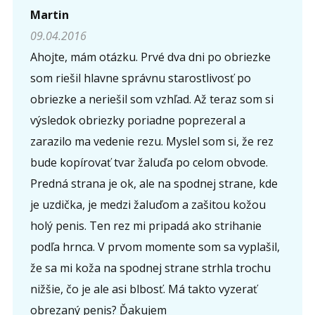
Martin
09.04.2016
Ahojte, mám otázku. Prvé dva dni po obriezke
som riešil hlavne správnu starostlivosť po
obriezke a neriešil som vzhľad. Až teraz som si
výsledok obriezky poriadne poprezeral a
zarazilo ma vedenie rezu. Myslel som si, že rez
bude kopírovať tvar žaluďa po celom obvode.
Predná strana je ok, ale na spodnej strane, kde
je uzdička, je medzi žaluďom a zašitou kožou
holý penis. Ten rez mi pripadá ako strihanie
podľa hrnca. V prvom momente som sa vyplašil,
že sa mi koža na spodnej strane strhla trochu
nižšie, čo je ale asi blbosť. Má takto vyzerať
obrezaný penis? Ďakujem