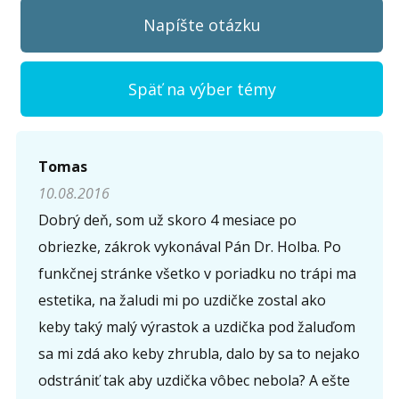
Napíšte otázku
Späť na výber témy
Napíšte otázku
Tomas
10.08.2016
Meno (
*
)
Dobrý deň, som už skoro 4 mesiace po
obriezke, zákrok vykonával Pán Dr. Holba. Po
funkčnej stránke všetko v poriadku no trápi ma
Komentár (
*
)
estetika, na žaludi mi po uzdičke zostal ako
keby taký malý výrastok a uzdička pod žaluďom
sa mi zdá ako keby zhrubla, dalo by sa to nejako
odstrániť tak aby uzdička vôbec nebola? A ešte
Opíšte prvé 4 písmená zo slova "
obriezka
" (
*
):