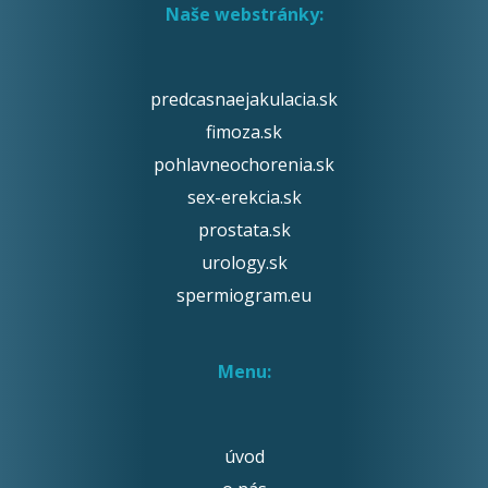
Naše webstránky:
predcasnaejakulacia.sk
fimoza.sk
pohlavneochorenia.sk
sex-erekcia.sk
prostata.sk
urology.sk
spermiogram.eu
Menu:
úvod