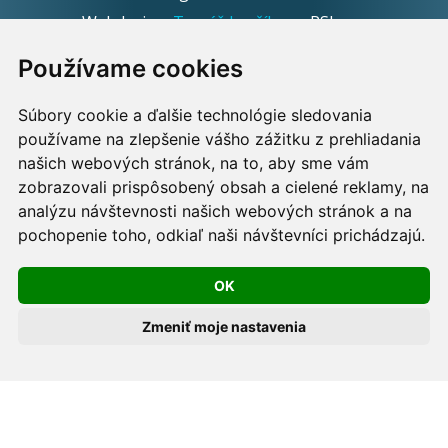
Webdesign:
Tomáš Levčík
pre RSbros.
Používame cookies
Informačná povinnosť -
Ochrana osobných údajov v
podmienkach prevádzkovateľa.
Súbory cookie a ďalšie technológie sledovania
používame na zlepšenie vášho zážitku z prehliadania
Používame cookies -
nastavenie cookies.
našich webových stránok, na to, aby sme vám
zobrazovali prispôsobený obsah a cielené reklamy, na
Skopírovaním textu alebo časti textu z akejkoľvek
analýzu návštevnosti našich webových stránok a na
pochopenie toho, odkiaľ naši návštevníci prichádzajú.
stránky tohto webu a jeho umiestnením na iný web
porušíte práva MUDr. Romana Sokola, PhD., MPH, ako
OK
aj práva ďalších osôb zúčastnených na tvorbe obsahu
pre tento web.
Zmeniť moje nastavenia