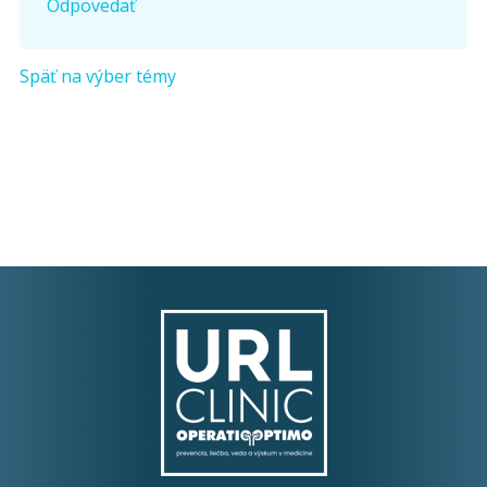
Odpovedať
Späť na výber témy