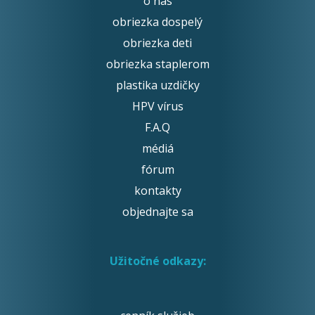
o nás
obriezka dospelý
obriezka deti
obriezka staplerom
plastika uzdičky
HPV vírus
F.A.Q
médiá
fórum
kontakty
objednajte sa
Užitočné odkazy: