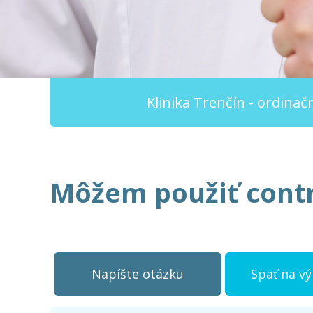
Klinika Trenčín - ordina
Môžem použiť cont
Napíšte otázku
Späť na v