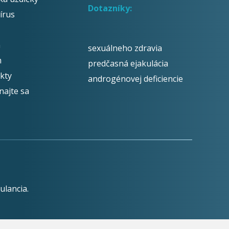
Dotazníky:
írus
á
sexuálneho zdravia
m
predčasná ejakulácia
kty
androgénovej deficiencie
najte sa
ulancia.