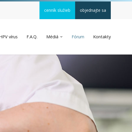
cenník služieb
objednajte sa
HPV vírus
F.A.Q.
Médiá
Fórum
Kontakty