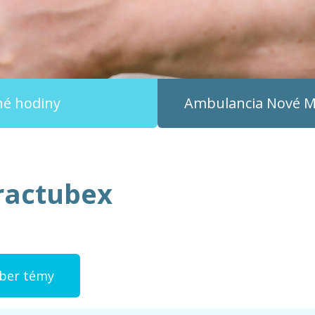
čné hodiny
Ambulancia
Nové Me
ractubex
ýber témy