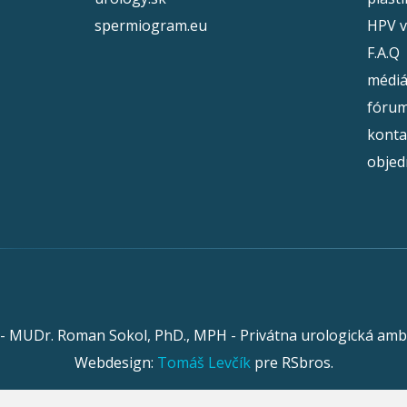
spermiogram.eu
HPV v
F.A.Q
médi
fóru
konta
objed
 - MUDr. Roman Sokol, PhD., MPH - Privátna urologická amb
Webdesign:
Tomáš Levčík
pre RSbros.