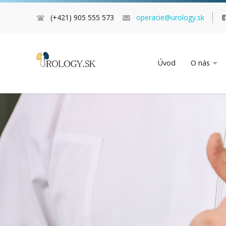
(+421) 905 555 573
operacie@urology.sk
Úvod
O nás