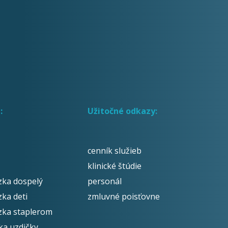
:
Užitočné odkazy:
cenník služieb
klinické štúdie
zka dospelý
personál
zka deti
zmluvné poisťovne
zka staplerom
ika uzdičky