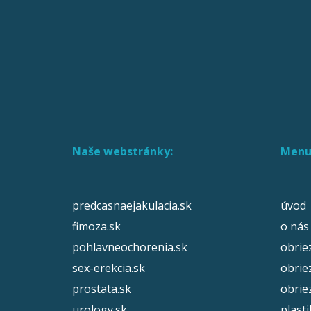
Naše webstránky:
Menu
predcasnaejakulacia.sk
úvod
fimoza.sk
o nás
pohlavneochorenia.sk
obrie
sex-erekcia.sk
obrie
prostata.sk
obrie
urology.sk
plast