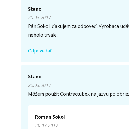
Napíšte otázku
Stano
20.03.2017
Meno (
*
)
Pán Sokol, ďakujem za odpoveď. Vyrobaca udáva
nebolo trvale.
Komentár (
*
)
Odpovedať
Stano
Opíšte prvé 4 písmená zo slova "
obriezka
" (
*
):
20.03.2017
Môžem použiť Contractubex na jazvu po obrie
Roman Sokol
20.03.2017