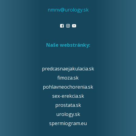
nmnv@urology.sk
Naše webstránky:
predcasnaejakulacia.sk
fimoza.sk
pohlavneochorenia.sk
sex-erekcia.sk
prostata.sk
urology.sk
spermiogram.eu