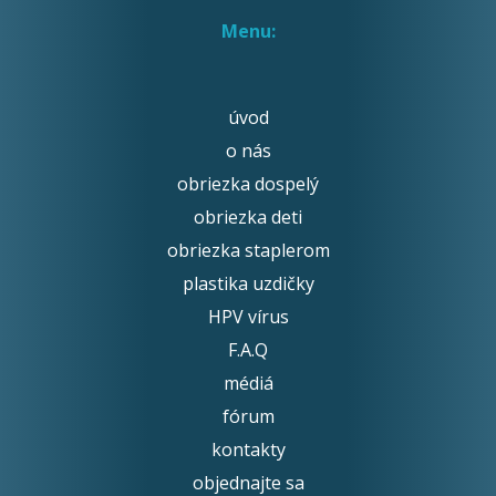
Menu:
úvod
o nás
obriezka dospelý
obriezka deti
obriezka staplerom
plastika uzdičky
HPV vírus
F.A.Q
médiá
fórum
kontakty
objednajte sa