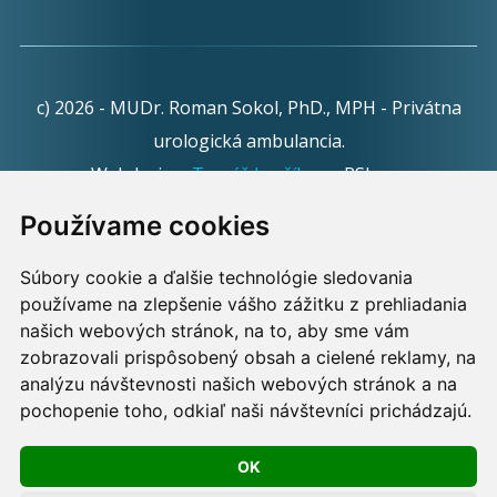
c) 2026 - MUDr. Roman Sokol, PhD., MPH - Privátna
urologická ambulancia.
Webdesign:
Tomáš Levčík
pre RSbros.
Používame cookies
Informačná povinnosť -
Ochrana osobných údajov v
podmienkach prevádzkovateľa.
Súbory cookie a ďalšie technológie sledovania
používame na zlepšenie vášho zážitku z prehliadania
Používame cookies -
nastavenie cookies.
našich webových stránok, na to, aby sme vám
zobrazovali prispôsobený obsah a cielené reklamy, na
Skopírovaním textu alebo časti textu z akejkoľvek
analýzu návštevnosti našich webových stránok a na
pochopenie toho, odkiaľ naši návštevníci prichádzajú.
stránky tohto webu a jeho umiestnením na iný web
porušíte práva MUDr. Romana Sokola, PhD., MPH, ako
OK
aj práva ďalších osôb zúčastnených na tvorbe obsahu