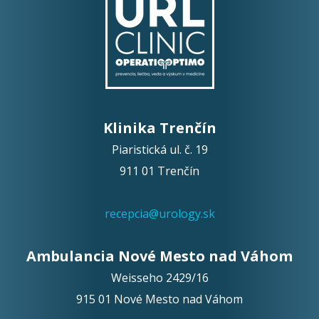
Opíšte prvé 4 písmená zo slova "
obriezka
" (
*
):
Klinika Trenčín
Piaristická ul. č. 19
911 01 Trenčín
recepcia@urology.sk
Ambulancia Nové Mesto nad Váhom
Weisseho 2429/16
915 01 Nové Mesto nad Váhom