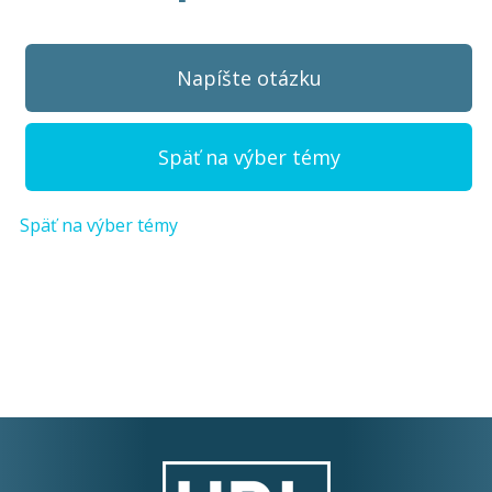
Napíšte otázku
Späť na výber témy
Späť na výber témy
Napíšte otázku
Meno (
*
)
Komentár (
*
)