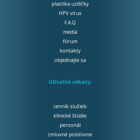
plastika uzdičky
HPV vírus
F.A.Q
médiá
fórum
kontakty
objednajte sa
Užitočné odkazy:
cenník služieb
klinické štúdie
personál
zmluvné poisťovne