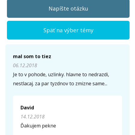
Napíšte otázku
Späť na výber témy
Napíšte otázku
mal som to tiez
06.12.2018
Meno (
*
)
Je to v pohode, uzlinky. hlavne to nedrazdi,
nestlacaj. za par tyzdnov to zmizne same...
Komentár (
*
)
David
14.12.2018
Ďakujem pekne
Opíšte prvé 4 písmená zo slova "
obriezka
" (
*
):