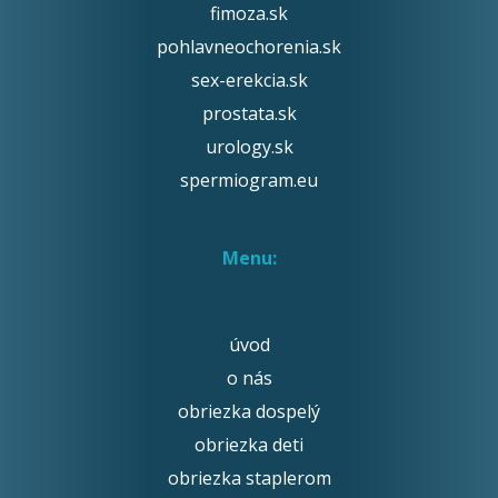
fimoza.sk
pohlavneochorenia.sk
sex-erekcia.sk
prostata.sk
urology.sk
spermiogram.eu
Menu:
úvod
o nás
obriezka dospelý
obriezka deti
obriezka staplerom