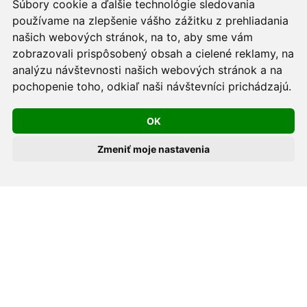
podmienkach prevádzkovateľa.
Súbory cookie a ďalšie technológie sledovania
používame na zlepšenie vášho zážitku z prehliadania
Používame cookies -
nastavenie cookies.
našich webových stránok, na to, aby sme vám
zobrazovali prispôsobený obsah a cielené reklamy, na
Skopírovaním textu alebo časti textu z akejkoľvek
analýzu návštevnosti našich webových stránok a na
pochopenie toho, odkiaľ naši návštevníci prichádzajú.
stránky tohto webu a jeho umiestnením na iný web
porušíte práva MUDr. Romana Sokola, PhD., MPH, ako
OK
aj práva ďalších osôb zúčastnených na tvorbe obsahu
pre tento web.
Zmeniť moje nastavenia