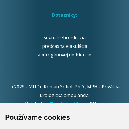
Dotazníky:
sexuálneho zdravia
predčasná ejakulácia
androgénovej deficiencie
c) 2026 - MUDr. Roman Sokol, PhD., MPH - Privátna
urologická ambulancia.
Webdesign:
Tomáš Levčík
pre RSbros.
Používame cookies
Informačná povinnosť -
Ochrana osobných údajov v