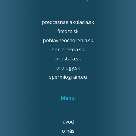
predcasnaejakulacia.sk
fimoza.sk
pohlavneochorenia.sk
sex-erekcia.sk
prostata.sk
urology.sk
spermiogram.eu
Menu:
úvod
o nás