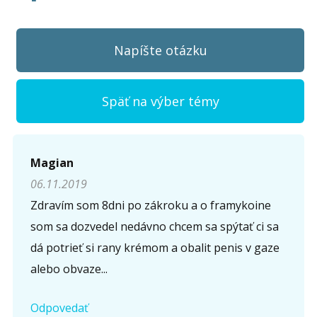
Napíšte otázku
Späť na výber témy
Napíšte otázku
Magian
06.11.2019
Meno (
*
)
Zdravím som 8dni po zákroku a o framykoine
som sa dozvedel nedávno chcem sa spýtať ci sa
dá potrieť si rany krémom a obalit penis v gaze
Komentár (
*
)
alebo obvaze...
Odpovedať