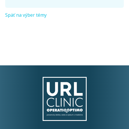
Opíšte prvé 4 písmená zo slova "
obriezka
" (
*
):
Späť na výber témy