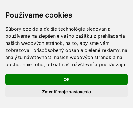
Webdesign:
Tomáš Levčík
pre RSbros.
Používame cookies
Informačná povinnosť -
Ochrana osobných údajov v
podmienkach prevádzkovateľa.
Súbory cookie a ďalšie technológie sledovania
používame na zlepšenie vášho zážitku z prehliadania
Používame cookies -
nastavenie cookies.
našich webových stránok, na to, aby sme vám
zobrazovali prispôsobený obsah a cielené reklamy, na
Skopírovaním textu alebo časti textu z akejkoľvek
analýzu návštevnosti našich webových stránok a na
pochopenie toho, odkiaľ naši návštevníci prichádzajú.
stránky tohto webu a jeho umiestnením na iný web
porušíte práva MUDr. Romana Sokola, PhD., MPH, ako
OK
aj práva ďalších osôb zúčastnených na tvorbe obsahu
pre tento web.
Zmeniť moje nastavenia