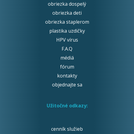
obriezka dospelý
obriezka deti
obriezka staplerom
plastika uzdičky
HPV vírus
F.A.Q
médiá
fórum
kontakty
objednajte sa
Užitočné odkazy:
cenník služieb