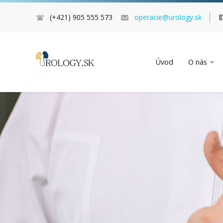
(+421) 905 555 573
operacie@urology.sk
Úvod
O nás