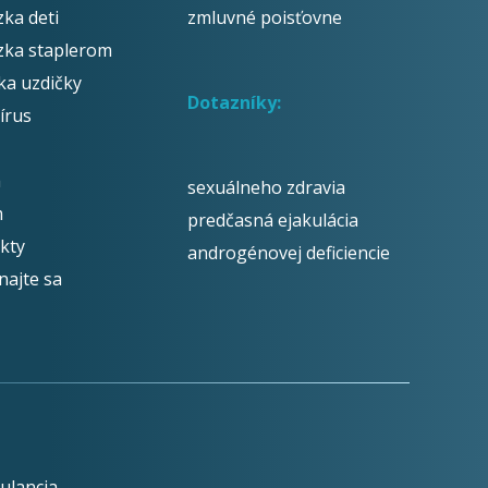
zka deti
zmluvné poisťovne
zka staplerom
ika uzdičky
Dotazníky:
írus
á
sexuálneho zdravia
m
predčasná ejakulácia
kty
androgénovej deficiencie
najte sa
ulancia.