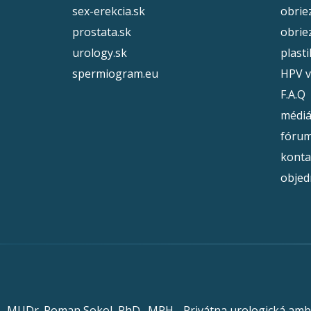
sex-erekcia.sk
obrie
prostata.sk
obrie
urology.sk
plast
spermiogram.eu
HPV v
F.A.Q
médi
fóru
konta
objed
 - MUDr. Roman Sokol, PhD., MPH - Privátna urologická amb