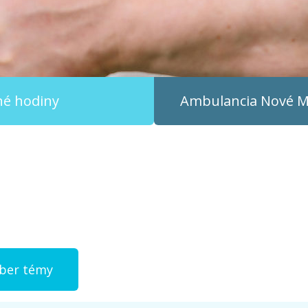
čné hodiny
Ambulancia
Nové Me
ýber témy