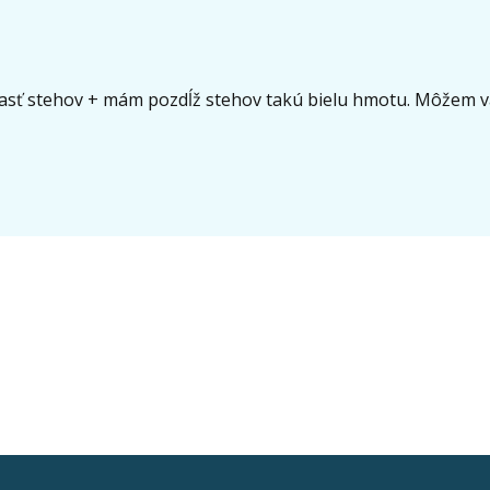
lasť stehov + mám pozdĺž stehov takú bielu hmotu. Môžem vám