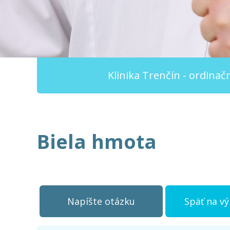
Klinika Trenčín - ordina
Biela hmota
Napíšte otázku
Späť na v