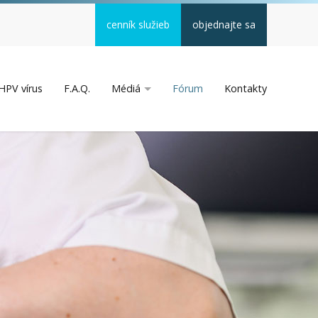
cenník služieb
objednajte sa
HPV vírus
F.A.Q.
Médiá
Fórum
Kontakty