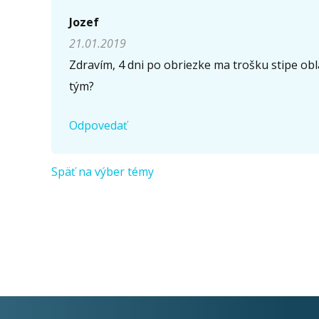
Napíšte otázku
Jozef
21.01.2019
Meno (
*
)
Zdravím, 4 dni po obriezke ma trošku stipe ob
tým?
Komentár (
*
)
Odpovedať
Späť na výber témy
Opíšte prvé 4 písmená zo slova "
obriezka
" (
*
):