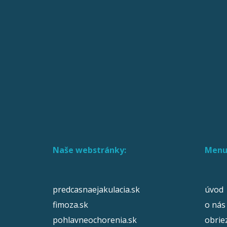
Naše webstránky:
Menu
predcasnaejakulacia.sk
úvod
fimoza.sk
o nás
pohlavneochorenia.sk
obrie