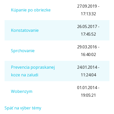
27.09.2019 -
Opíšte prvé 4 písmená zo slova "
andropauza
"
Kúpanie po obriezke
17:13:32
(
*
):
26.05.2017 -
Konstatovanie
17:45:52
29.03.2016 -
Sprchovanie
16:40:02
Prevencia popraskanej
24.01.2014 -
koze na zaludi
11:24:04
01.01.2014 -
Wobenzym
19:05:21
Späť na výber témy