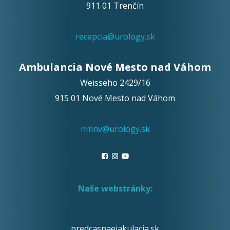
911 01 Trenčín
recepcia@urology.sk
Ambulancia Nové Mesto nad Váhom
Weisseho 2429/16
915 01 Nové Mesto nad Váhom
nmnv@urology.sk
Naše webstránky:
predcasnaejakulacia.sk