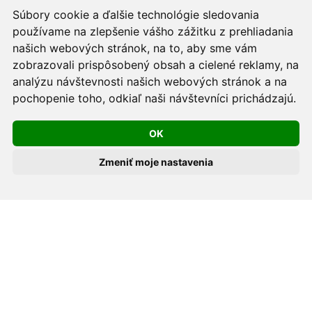
podmienkach prevádzkovateľa.
Súbory cookie a ďalšie technológie sledovania
používame na zlepšenie vášho zážitku z prehliadania
Používame cookies -
nastavenie cookies.
našich webových stránok, na to, aby sme vám
zobrazovali prispôsobený obsah a cielené reklamy, na
Skopírovaním textu alebo časti textu z akejkoľvek
analýzu návštevnosti našich webových stránok a na
pochopenie toho, odkiaľ naši návštevníci prichádzajú.
stránky tohto webu a jeho umiestnením na iný web
porušíte práva MUDr. Romana Sokola, PhD., MPH, ako
OK
aj práva ďalších osôb zúčastnených na tvorbe obsahu
pre tento web.
Zmeniť moje nastavenia