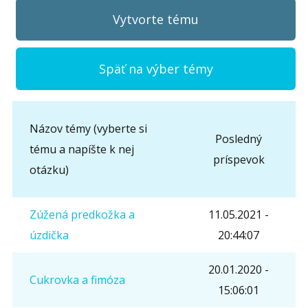
Vytvorte tému
Späť na výber témy
Názov témy (
Názov témy (vyberte si
*
):
Posledný
tému a napíšte k nej
príspevok
otázku)
Meno (
*
):
Zúžená predkožka a
11.05.2021 -
úzdička
20:44:07
Správa
20.01.2020 -
Cukrovka a fimóza
15:06:01