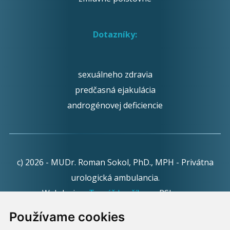
Dotazníky:
sexuálneho zdravia
predčasná ejakulácia
androgénovej deficiencie
c) 2026 - MUDr. Roman Sokol, PhD., MPH - Privátna
urologická ambulancia.
Webdesign:
Tomáš Levčík
pre RSbros.
Používame cookies
Informačná povinnosť -
Ochrana osobných údajov v