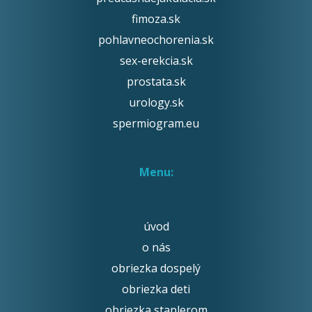
fimoza.sk
pohlavneochorenia.sk
sex-erekcia.sk
prostata.sk
urology.sk
spermiogram.eu
Menu:
úvod
o nás
obriezka dospelý
obriezka deti
obriezka staplerom