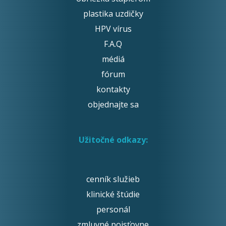
plastika uzdičky
HPV vírus
F.A.Q
médiá
fórum
kontakty
objednajte sa
Užitočné odkazy:
cenník služieb
klinické štúdie
personál
zmluvné poisťovne